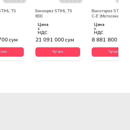
я доставка
Бесплатная доставка
Бесплатная доставк
STIHL TS
Бензорез STIHL TS
Высоторез STIHL HL
800
C-E (Мотосекатор)
Цена
Цена
с
с
НДС
НДС
700 сум
21 091 000 сум
8 881 800 сум
пить
Купить
Купить