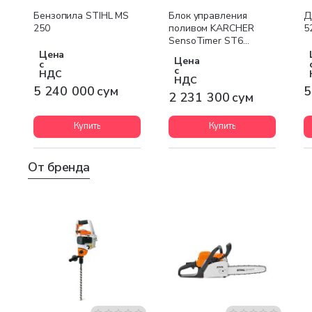
Бесплатная доставка
Бесплатная доставка
Бензопила STIHL MS
Блок управления
Д
250
поливом KARCHER
5
SensoTimer ST6
eco!ogic
Цена
Цена
с
с
НДС
НДС
5 240 000 сум
5
2 231 300 сум
Купить
Купить
От бренда