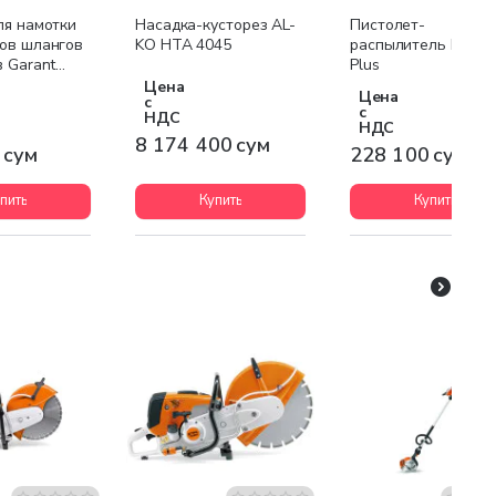
Бесплатная доставка
ля намотки
Насадка-кусторез AL-
Пистолет-
ов шлангов
KO HTA 4045
распылитель KARC
 Garant
Plus
Цена
Цена
с
с
НДС
НДС
8 174 400 сум
 сум
228 100 сум
пить
Купить
Купить