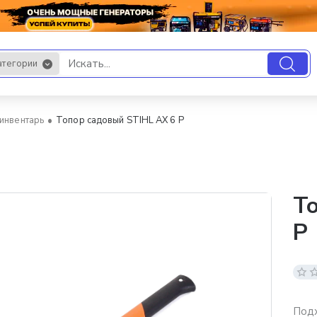
атегории
.
инвентарь
Топор садовый STIHL AX 6 P
То
P
Подх