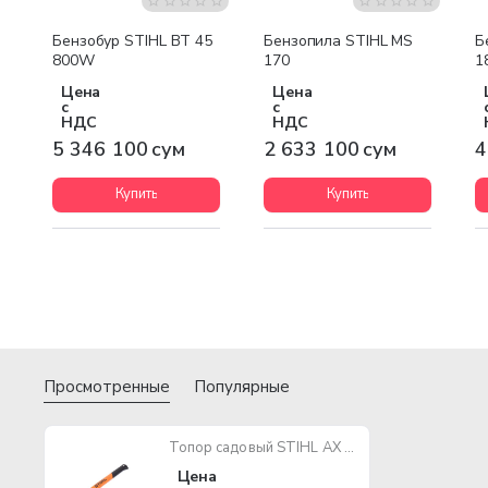
Бесплатная доставка
Бесплатная доставка
Бензобур STIHL BT 45
Бензопила STIHL MS
Б
800W
170
1
Цена
Цена
с
с
НДС
НДС
5 346 100 сум
2 633 100 сум
4
Купить
Купить
Просмотренные
Популярные
Топор садовый STIHL AX 6 P
Цена