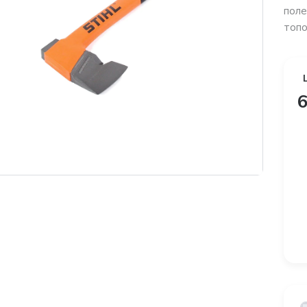
поле
топо
6