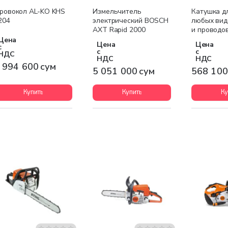
Бесплатная доставка
Бесплатная доставка
ровокол AL-KO KHS
Измельчитель
Катушка д
204
электрический BOSCH
любых вид
AXT Rapid 2000
и проводов
1130710
Цена
Цена
Цена
с
с
с
НДС
НДС
НДС
 994 600 сум
5 051 000 сум
568 100
Купить
Купить
Ку