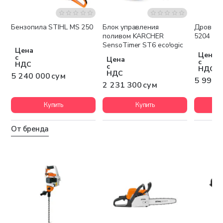
Бензопила STIHL MS 250
Блок управления
Дровоко
Бесплатная доставка
Бесплатная доставка
Беспла
поливом KARCHER
5204
SensoTimer ST6 eco!ogic
Цена
Цена
с
Цена
с
НДС
с
НДС
НДС
5 240 000 сум
5 994 
2 231 300 сум
Купить
Купить
От бренда