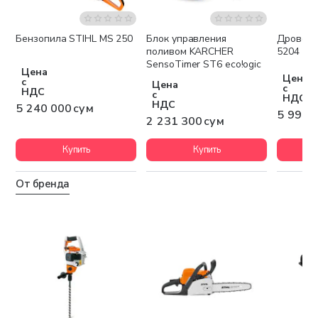
Бензопила STIHL MS 250
Блок управления
Дровоко
Бесплатная доставка
Бесплатная доставка
Беспла
поливом KARCHER
5204
SensoTimer ST6 eco!ogic
Цена
Цена
с
Цена
с
НДС
с
НДС
НДС
5 240 000 сум
5 994 
2 231 300 сум
Купить
Купить
От бренда