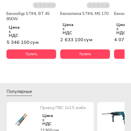
Бензобур STIHL BT 45
Бензопила STIHL MS 170
Бензопи
Бесплатная доставка
Бесплатная доставка
Беспла
800W
Цена
Цена
Цена
с
с
с
НДС
НДС
НДС
2 633 100 сум
4 071 
5 346 100 сум
Купить
Купить
Популярные
Провод ПВС 2х2,5 (кабель медный многожильный)
Цена
с
НДС
13 900 сум