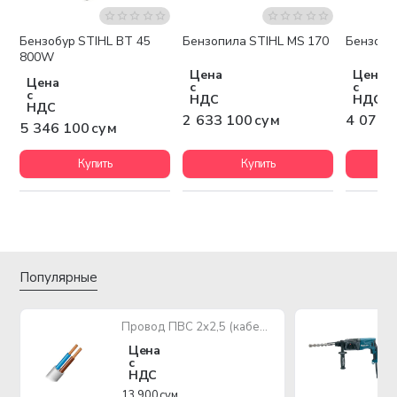
Бензобур STIHL BT 45
Бензопила STIHL MS 170
Бензопи
Бесплатная доставка
Бесплатная доставка
Беспла
800W
Цена
Цена
Цена
с
с
с
НДС
НДС
НДС
2 633 100 сум
4 071 
5 346 100 сум
Купить
Купить
Популярные
Провод ПВС 2х2,5 (кабель медный многожильный)
Цена
с
НДС
13 900 сум