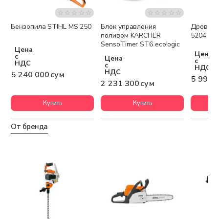
Бензопила STIHL MS 250
Блок управления
Дровоко
Бесплатная доставка
Бесплатная доставка
Беспла
поливом KARCHER
5204
SensoTimer ST6 eco!ogic
Цена
Цена
с
Цена
с
НДС
с
НДС
НДС
5 240 000 сум
5 994 
2 231 300 сум
Купить
Купить
От бренда