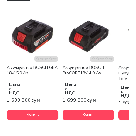
Аккумулятор BOSCH GBA
Аккумулятор BOSCH
Аккумул
Бесплатная доставка
Бесплатная доставка
Беспла
18V-5,0 Ah
ProCORE18V 4.0 Ач
шурупов
18 V-60
Цена
Цена
Цена
с
с
с
НДС
НДС
НДС
1 699 300 сум
1 699 300 сум
1 932 
Купить
Купить