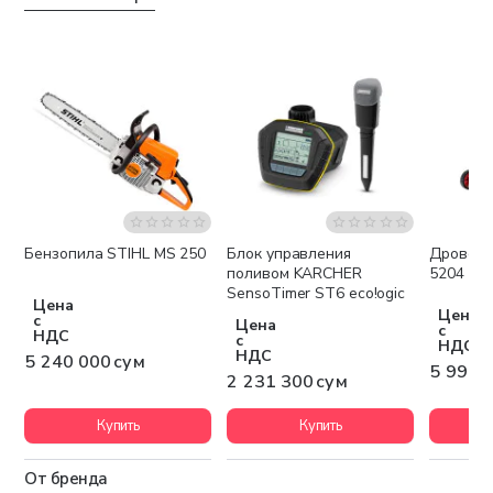
Бензопила STIHL MS 250
Блок управления
Дровоко
Бесплатная доставка
Бесплатная доставка
Беспла
поливом KARCHER
5204
SensoTimer ST6 eco!ogic
Цена
Цена
с
Цена
с
НДС
с
НДС
НДС
5 240 000 сум
5 994 
2 231 300 сум
Купить
Купить
От бренда