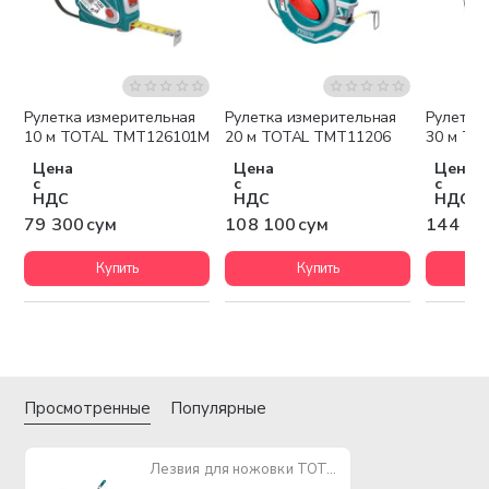
Рулетка измерительная
Рулетка измерительная
Рулетка
10 м TOTAL TMT126101M
20 м TOTAL TMT11206
30 м TO
Цена
Цена
Цена
с
с
с
НДС
НДС
НДС
79 300 сум
108 100 сум
144 10
Купить
Купить
Просмотренные
Популярные
Лезвия для ножовки TOTAL THT571246