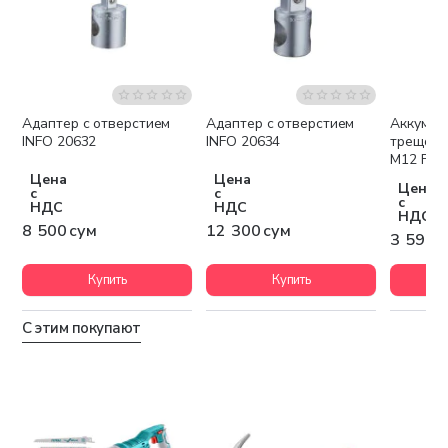
Адаптер с отверстием
Адаптер с отверстием
Аккумул
Беспла
INFO 20632
INFO 20634
трещотк
M12 FIR1
Цена
Цена
Цена
с
с
с
НДС
НДС
НДС
8 500 сум
12 300 сум
3 590 
Купить
Купить
С этим покупают