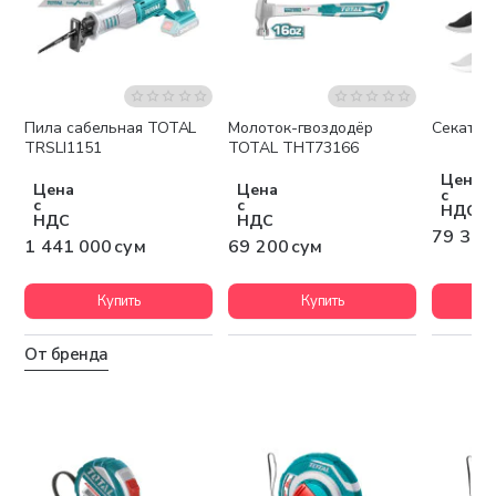
Пила сабельная TOTAL
Молоток-гвоздодёр
Cекатор
Бесплатная доставка
TRSLI1151
TOTAL THT73166
Цена
Цена
Цена
с
с
с
НДС
НДС
НДС
79 300
1 441 000 сум
69 200 сум
Купить
Купить
От бренда