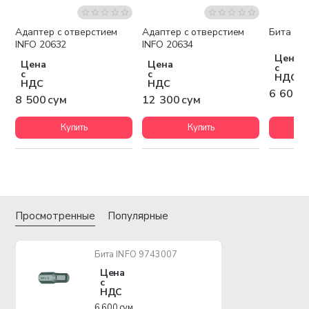
Адаптер с отверстием
Адаптер с отверстием
Бита IN
INFO 20632
INFO 20634
Цена
Цена
Цена
с
с
с
НДС
НДС
НДС
6 600 
8 500 сум
12 300 сум
Купить
Купить
Просмотренные
Популярные
Бита INFO 9743007
Цена
с
НДС
6 600 сум