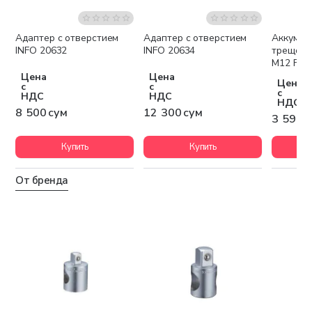
Адаптер с отверстием
Адаптер с отверстием
Аккумул
Беспла
INFO 20632
INFO 20634
трещотк
M12 FIR1
Цена
Цена
Цена
с
с
с
НДС
НДС
НДС
8 500 сум
12 300 сум
3 590 
Купить
Купить
От бренда