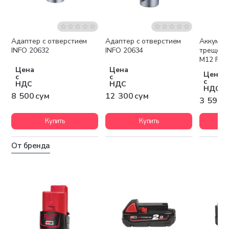
Адаптер с отверстием
Адаптер с отверстием
Аккумул
Беспла
INFO 20632
INFO 20634
трещотк
M12 FIR1
Цена
Цена
Цена
с
с
с
НДС
НДС
НДС
8 500 сум
12 300 сум
3 590 
Купить
Купить
От бренда