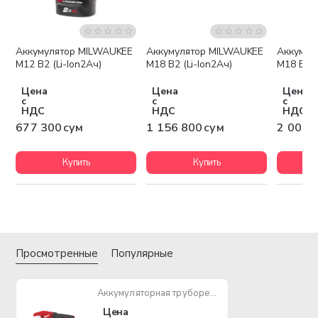
Аккумулятор MILWAUKEE
Аккумулятор MILWAUKEE
Аккумул
Бесплатная доставка
Беспла
M12 B2 (Li-Ion2Ач)
M18 B2 (Li-Ion2Ач)
M18 B5 (
Цена
Цена
Цена
с
с
с
НДС
НДС
НДС
677 300 сум
1 156 800 сум
2 003 
Купить
Купить
Просмотренные
Популярные
Аккумуляторная труборез MILWAUKEE C12PPC-0
Цена