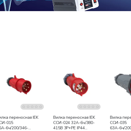
Для удобства на изделии указана схема электрических сое
Изделие соответствует европейским стандартам
илка переносная IEK
Вилка переносная IEK
Вилка пере
СИ-015
ССИ-024 32А-6ч/380-
ССИ-035
6А-6ч/200/346-
415В 3Р+РЕ IP44
63А-6ч/20