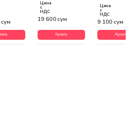
3Р+РЕ+N IP67
контактом 16А бел
Цена
Цена
с
с
НДС
НДС
19 600 сум
 сум
9 100 сум
пить
Купить
Купить