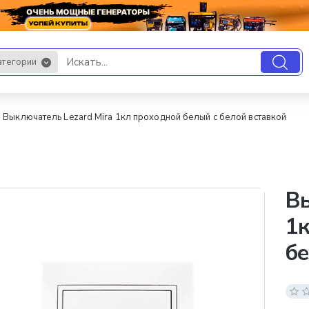
атегории
.
Выключатель Lezard Mira 1кл проходной белый с белой вставкой
Вы
1к
бе