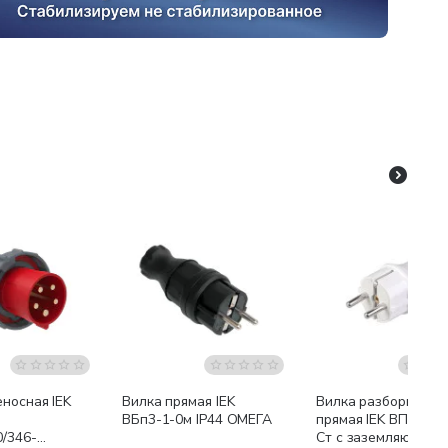
динений
носная IEK
Вилка прямая IEK
Вилка разборная
ВБп3-1-0м IP44 ОМЕГА
прямая IEK ВПп10-0
0/346-
Ст с заземляющим