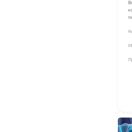
В
к
п
К
М
П