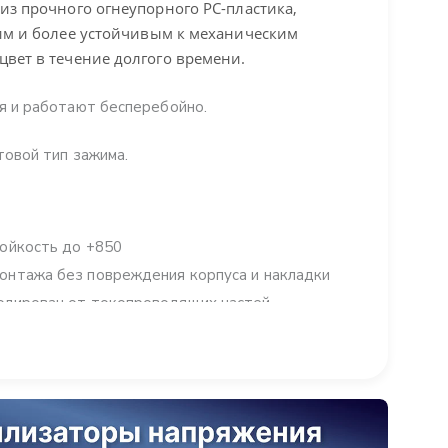
из прочного огнеупорного PC-пластика,
щим и более устойчивым к механическим
цвет в течение долгого времени.
я и работают бесперебойно.
товой тип зажима.
ойкость до +850
онтажа без повреждения корпуса и накладки
олирован от токопроводящих частей
ия обеспечена за счет нержавеющего металла
за счет установочных лапок
насечками