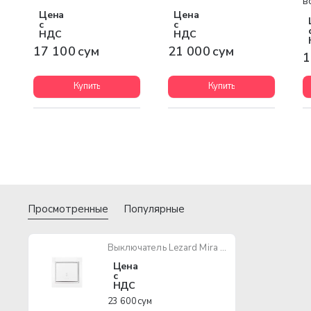
в
Цена
Цена
с
с
НДС
НДС
17 100 сум
21 000 сум
1
Купить
Купить
Просмотренные
Популярные
Выключатель Lezard Mira 1кл проходной белый с белой вставкой
Цена
с
НДС
23 600 сум