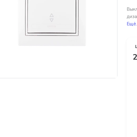
Выкл
диза
Ещё.
2