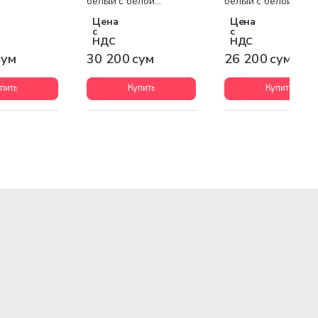
белый с белой
белый с белой
вставкой
вставкой
Цена
Цена
с
с
НДС
НДС
сум
30 200 сум
26 200 сум
пить
Купить
Купить