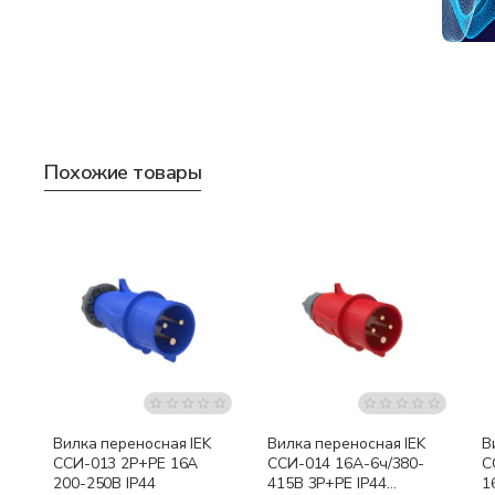
Похожие товары
Вилка переносная IEK
Вилка переносная IEK
В
ССИ-013 2P+PE 16А
ССИ-014 16А-6ч/380-
С
200-250В IP44
415В 3Р+РЕ IP44
1