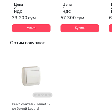
MAGNUM
2
Цена
Цена
M
с
с
НДС
НДС
33 200 сум
57 300 сум
6
Купить
Купить
С этим покупают
Выключатель Demet 1-
кл белый Lezard