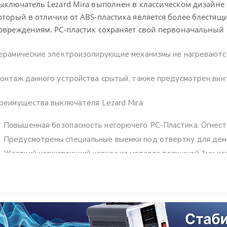
ыключатель Lezard Mira выполнен в классическом дизайне 
оторый в отличии от ABS-пластика является более блестя
овреждениям. PC-пластик сохраняет свой первоначальный 
ерамические электроизолирующие механизмы не нагреваютс
онтаж данного устройства срытый, также предусмотрен вин
реимущества выключателя Lezard Mira:
Повышенная безопасность негорючего PC-Пластика. Огнест
Предусмотрены специальные выемки под отвертку для дем
Жесткий нержавеющий каркас из металла толщиной 1мм из
устройства
Долговечность контактов поворотного механизма включен
Безопасность для рук в процессе монтажа обеспечивается 
Широкая зона подключения для кабельного ввода
Кабельные соединения удобны благодаря особым шайбам с 