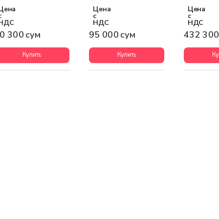
40/415В 3Р+РЕ+N IP44
MAGNUM
240/415В 
Цена
Цена
Цена
AGNUM
MAGNUM
с
с
с
НДС
НДС
НДС
0 300 сум
95 000 сум
432 300
Купить
Купить
Ку