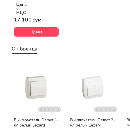
Цена
с
НДС
17 100 сум
Купить
От бренда
Выключатель Demet 1-
Выключатель Demet 2-
В
кл белый Lezard
кл белый Lezard
M