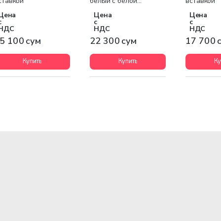
ставкой
белый с белой
вставкой
вставкой
Цена
Цена
Цена
с
с
с
НДС
НДС
НДС
5 100 сум
22 300 сум
17 700 
Купить
Купить
Ку