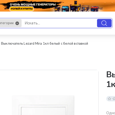
атегории
.
Выключатель Lezard Mira 1кл белый с белой вставкой
Вы
1к
Одно