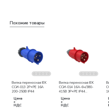
Похожие товары
Вилка переносная IEK
Вилка переносная IEK
В
ССИ-013 2P+PE 16А
ССИ-014 16А-6ч/380-
С
200-250В IP44
415В 3Р+РЕ IP44
1
MAGNUM
2
Цена
Цена
M
с
с
НДС
НДС