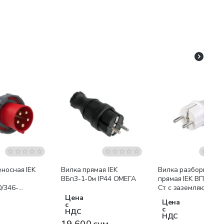
носная IEK
Вилка прямая IEK
Вилка разборная
ВБп3-1-0м IP44 ОМЕГА
прямая IEK ВПп10-0
0/346-
Ст с заземляющим
3Р+РЕ+N IP67
контактом 16А бел
Цена
Цена
с
с
НДС
НДС
19 600 сум