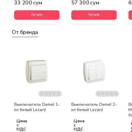
33 200 сум
57 300 сум
6
Купить
Купить
От бренда
Выключатель Demet 1-
Выключатель Demet 2-
В
кл белый Lezard
кл белый Lezard
M
б
в
Цена
Цена
с
с
НДС
НДС