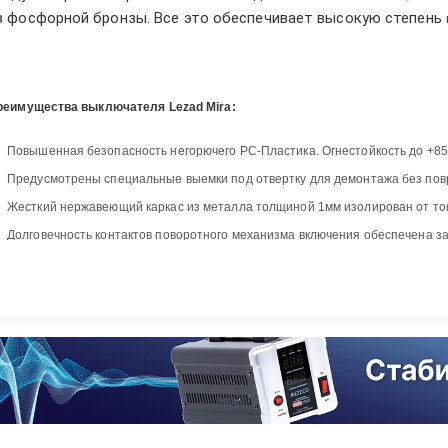
з фосфорной бронзы. Все это обеспечивает высокую степень
реимущества выключателя Lezad Mira:
Повышенная безопасность негорючего PC-Пластика. Огнестойкость до +8
Предусмотрены специальные выемки под отвертку для демонтажа без пов
Жесткий нержавеющий каркас из металла толщиной 1мм изолирован от то
Долговечность контактов поворотного механизма включения обеспечена з
Безопасность для рук в процессе монтажа обеспечивается за счет устано
Широкая зона подключения для кабельного ввода
Кабельные соединения удобны благодаря особым шайбам с насечками
Для удобства на изделии указана схема электрических соединений
Изделие соответствует европейским стандартам