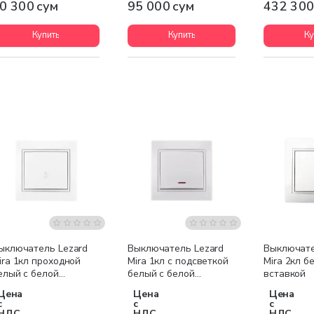
0 300 сум
95 000 сум
432 300
Купить
Купить
Ку
ыключатель Lezard
Выключатель Lezard
Выключате
ira 1кл проходной
Mira 1кл с подсветкой
Mira 2кл б
елый с белой
белый с белой
вставкой
ставкой
вставкой
Цена
Цена
Цена
с
с
с
НДС
НДС
НДС