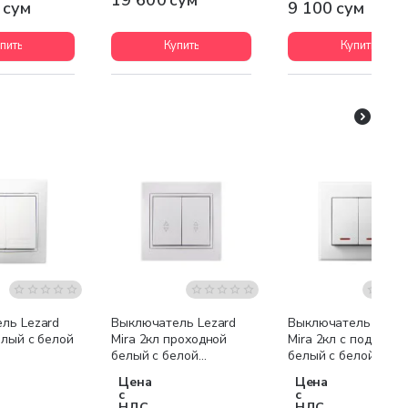
 сум
9 100 сум
пить
Купить
Купить
ль Lezard
Выключатель Lezard
Выключатель Lezar
елый с белой
Mira 2кл проходной
Mira 2кл с подсветк
белый с белой
белый с белой
вставкой
вставкой
Цена
Цена
с
с
НДС
НДС