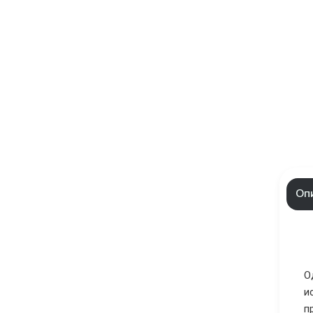
Оп
О
и
п