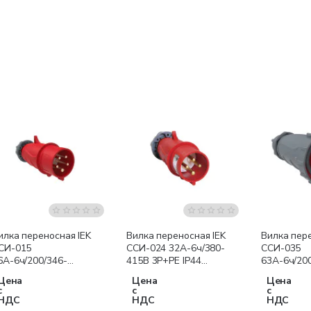
илка переносная IEK
Вилка переносная IEK
Вилка пере
СИ-015
ССИ-024 32А-6ч/380-
ССИ-035
6А-6ч/200/346-
415В 3Р+РЕ IP44
63А-6ч/20
40/415В 3Р+РЕ+N IP44
MAGNUM
240/415В 
Цена
Цена
Цена
AGNUM
MAGNUM
с
с
с
НДС
НДС
НДС