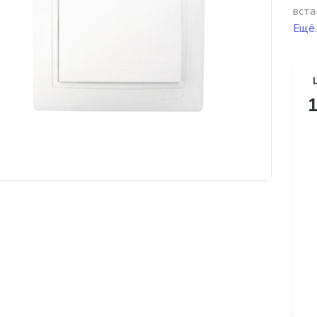
вста
Ещё.
1