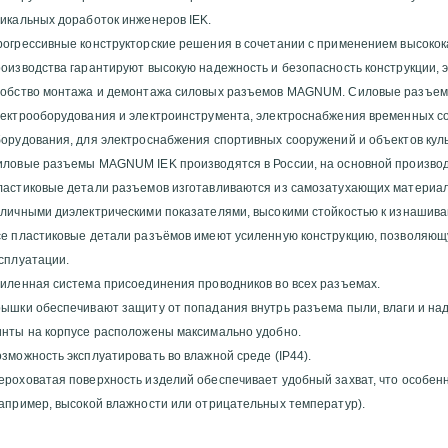
огрессивные конструкторские решения в сочетании с применением высокок
оизводства гарантируют высокую надежность и безопасность конструкции, 
добство монтажа и демонтажа силовых разъемов MAGNUM. Силовые разъем
ектрооборудования и электроинструмента, электроснабжения временных со
орудования, для электроснабжения спортивных сооружений и объектов культ
иловые разъемы MAGNUM IEK производятся в России, на основной производ
астиковые детали разъемов изготавливаются из самозатухающих материалов
личными диэлектрическими показателями, высокими стойкостью к изнашива
се пластиковые детали разъёмов имеют усиленную конструкцию, позволяющ
сплуатации.
иленная система присоединения проводников во всех разъемах.
ышки обеспечивают защиту от попадания внутрь разъема пыли, влаги и на
инты на корпусе расположены максимально удобно.
зможность эксплуатировать во влажной среде (IP44).
роховатая поверхность изделий обеспечивает удобный захват, что особенн
апример, высокой влажности или отрицательных температур).