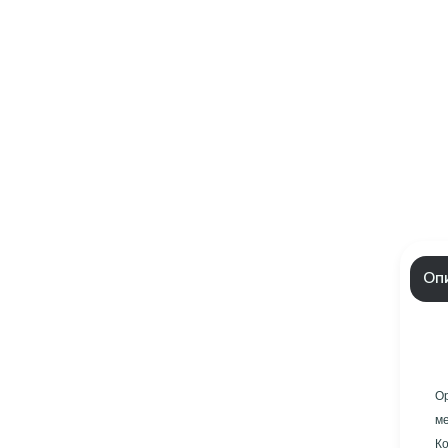
Оп
О
ме
К