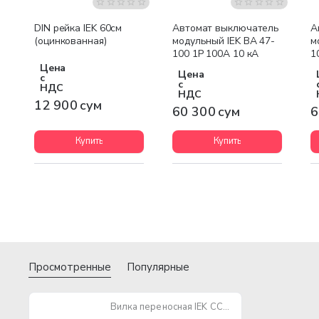
DIN рейка IEK 60см
Автомат выключатель
А
(оцинкованная)
модульный IEK ВА 47-
м
100 1P 100А 10 кА
1
Цена
Цена
с
с
НДС
НДС
12 900 сум
60 300 сум
6
Купить
Купить
Просмотренные
Популярные
Вилка переносная IEK ССИ-015 16А-6ч/200/346-240/415В 3Р+РЕ+N IP44 MAGNUM