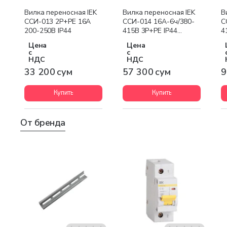
Вилка переносная IEK
Вилка переносная IEK
В
ССИ-013 2P+PE 16А
ССИ-014 16А-6ч/380-
С
200-250В IP44
415В 3Р+РЕ IP44
4
MAGNUM
M
Цена
Цена
с
с
НДС
НДС
33 200 сум
57 300 сум
9
Купить
Купить
От бренда