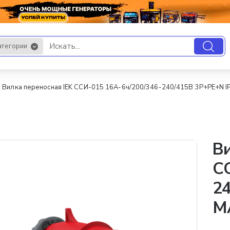
атегории
.
Вилка переносная IEK ССИ-015 16А-6ч/200/346-240/415В 3Р+РЕ+N
Ви
СС
24
M