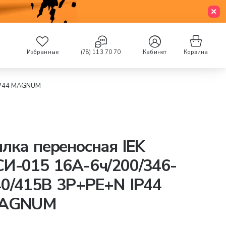
Избранные
(78) 113 70 70
Кабинет
Корзина
 IP44 MAGNUM
лка переносная IEK
И-015 16А-6ч/200/346-
0/415В 3Р+РЕ+N IP44
AGNUM