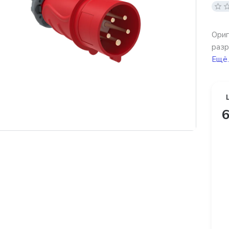
Ори
разр
Ещё.
6