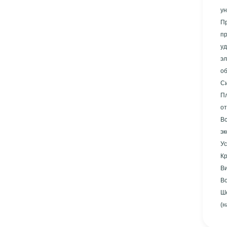
Пр
пр
у
эл
об
С
Пл
от
В
эк
Ус
Кр
В
Во
Ше
(н