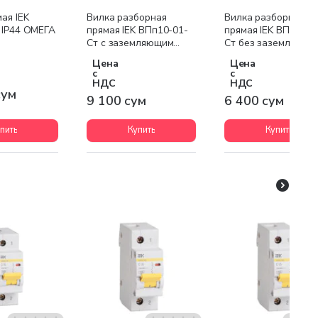
ая IEK
Вилка разборная
Вилка разборная
 IP44 ОМЕГА
прямая IEK ВПп10-01-
прямая IEK ВПп20-0
Ст с заземляющим
Ст без заземляющи
контактом 16А белая
контактом 16А бел
Цена
Цена
с
с
НДС
НДС
сум
9 100 сум
6 400 сум
пить
Купить
Купить