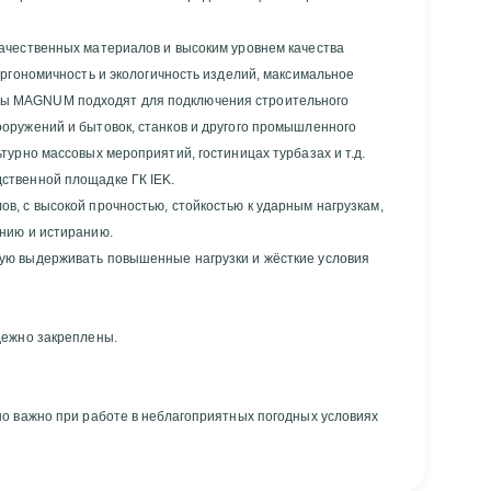
ачественных материалов и высоким уровнем качества
эргономичность и экологичность изделий, максимальное
ы MAGNUM подходят для подключения строительного
оружений и бытовок, станков и другого промышленного
урно массовых мероприятий, гостиницах турбазах и т.д.
ственной площадке ГК IEK.
, с высокой прочностью, стойкостью к ударным нагрузкам,
нию и истиранию.
ую выдерживать повышенные нагрузки и жёсткие условия
дежно закреплены.
о важно при работе в неблагоприятных погодных условиях