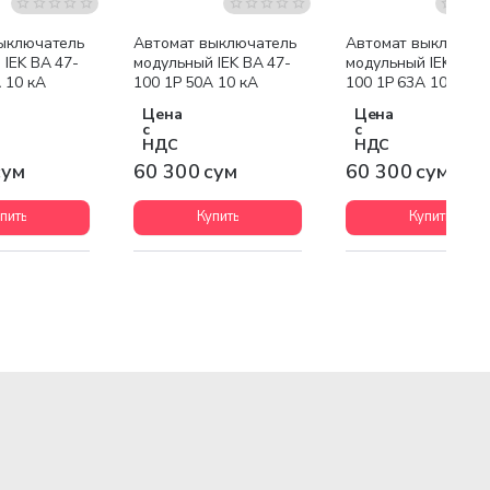
ыключатель
Автомат выключатель
Автомат выключат
IEK ВА 47-
модульный IEK ВА 47-
модульный IEK ВА 4
 10 кА
100 1P 50А 10 кА
100 1P 63А 10 кА
Цена
Цена
с
с
НДС
НДС
сум
60 300 сум
60 300 сум
пить
Купить
Купить