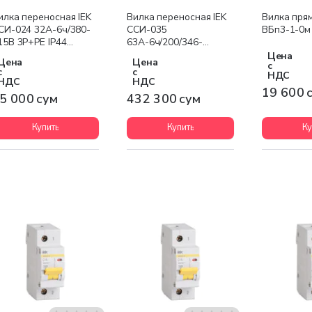
илка переносная IEK
Вилка переносная IEK
Вилка прям
СИ-024 32А-6ч/380-
ССИ-035
ВБп3-1-0м
15В 3Р+РЕ IP44
63А-6ч/200/346-
AGNUM
240/415В 3Р+РЕ+N IP67
Цена
Цена
Цена
с
MAGNUM
с
с
НДС
НДС
НДС
19 600 
5 000 сум
432 300 сум
Купить
Купить
Ку