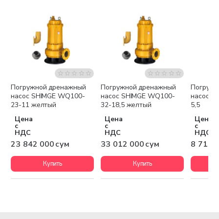
Погружной дренажный
Погружной дренажный
Погружн
Бесплатная доставка
Бесплатная доставка
Беспла
насос SHIMGE WQ100-
насос SHIMGE WQ100-
насос S
23-11 желтый
32-18,5 желтый
5,5
Цена
Цена
Цена
с
с
с
НДС
НДС
НДС
23 842 000 сум
33 012 000 сум
8 711 
Купить
Купить