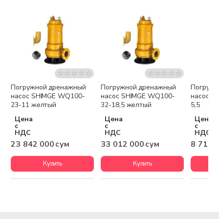
Погружной дренажный
Погружной дренажный
Погружн
Бесплатная доставка
Бесплатная доставка
Беспла
насос SHIMGE WQ100-
насос SHIMGE WQ100-
насос S
23-11 желтый
32-18,5 желтый
5,5
Цена
Цена
Цена
с
с
с
НДС
НДС
НДС
23 842 000 сум
33 012 000 сум
8 711 
Купить
Купить