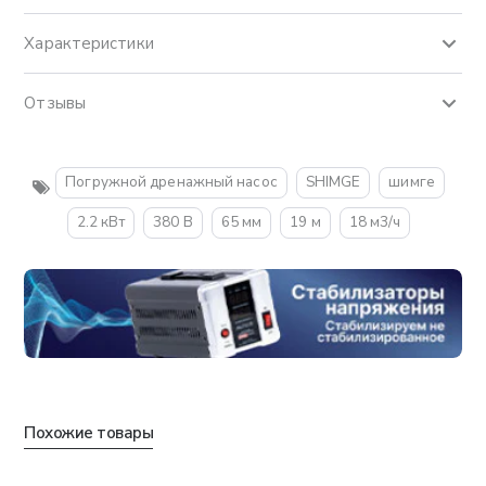
Характеристики
Отзывы
Погружной дренажный насос
SHIMGE
шимге
2.2 кВт
380 В
65 мм
19 м
18 м3/ч
Похожие товары