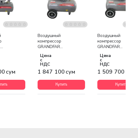
я доставка
Бесплатная доставка
Бесплатная доставк
й
Воздушный
Воздушный
р
компрессор
компрессор
R
GRANDFAR
GRANDFAR
4B
GFBM21550A
GFBM21550B
Цена
Цена
ская ручка)
(пластиковая ручка)
(металлическая руч
с
с
НДС
НДС
00 сум
1 847 100 сум
1 509 700 сум
пить
Купить
Купить