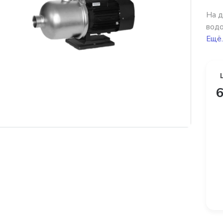
На д
водо
Ещё.
6
платная доставка