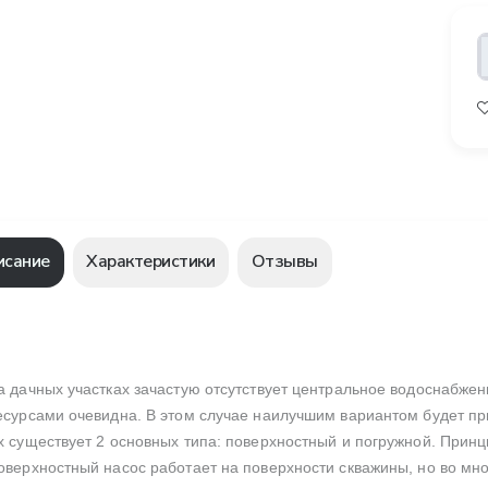
исание
Характеристики
Отзывы
а дачных участках зачастую отсутствует центральное водоснабже
есурсами очевидна. В этом случае наилучшим вариантом будет п
х существует 2 основных типа: поверхностный и погружной. Принци
оверхностный насос работает на поверхности скважины, но во мн