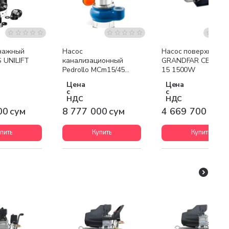
я доставка
Бесплатная доставка
Бесплатная доставк
нажный
Насос
Насос поверхностн
 UNILIFT
канализационный
GRANDFAR CB-CHI1
Pedrollo MCm15/45
15 1500W
1100W
Цена
Цена
с
с
НДС
НДС
00 сум
8 777 000 сум
4 669 700 сум
пить
Купить
Купить