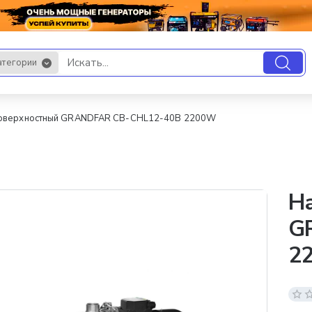
атегории
.
поверхностный GRANDFAR CB-CHL12-40B 2200W
На
G
2