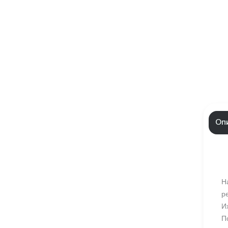
Оп
Н
р
И
П