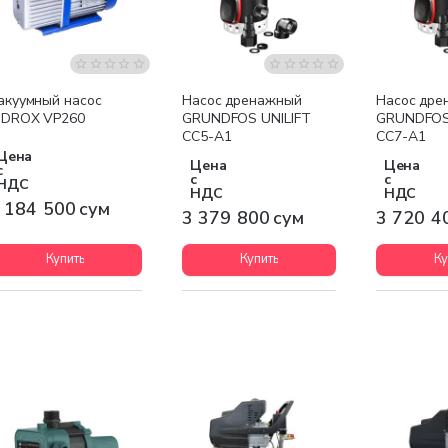
Бесплатная доставка
Бесплатная доставка
Бесплатна
акуумный насос
Насос дренажный
Насос дре
IDROX VP260
GRUNDFOS UNILIFT
GRUNDFOS
CC5-A1
CC7-A1
Цена
Цена
Цена
с
с
с
НДС
НДС
НДС
 184 500 сум
3 379 800 сум
3 720 4
Купить
Купить
Ку