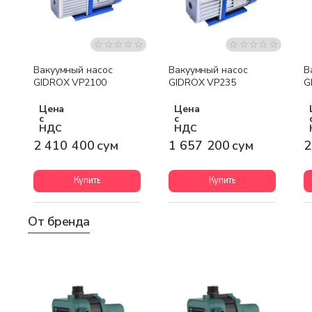
Бесплатная доставка
Бесплатная доставка
Вакуумный насос
Вакуумный насос
В
GIDROX VP2100
GIDROX VP235
G
Цена
Цена
с
с
НДС
НДС
2 410 400 сум
1 657 200 сум
2
Купить
Купить
От бренда