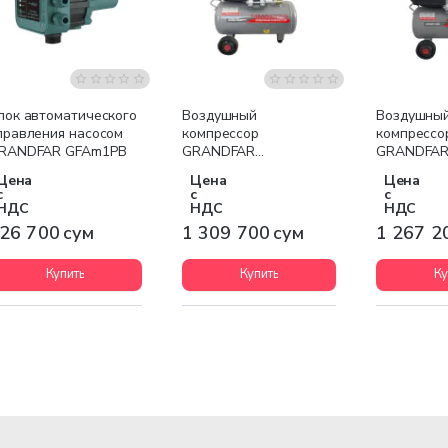
Бесплатная доставка
Бесплатна
лок автоматического
Воздушный
Воздушны
правления насосом
компрессор
компрессо
RANDFAR GFAm1PB
GRANDFAR
GRANDFA
GFBM21524A
GFBM2152
Цена
Цена
Цена
(пластиковая ручка)
(металличе
с
с
с
НДС
НДС
НДС
26 700 сум
1 309 700 сум
1 267 2
Купить
Купить
Ку