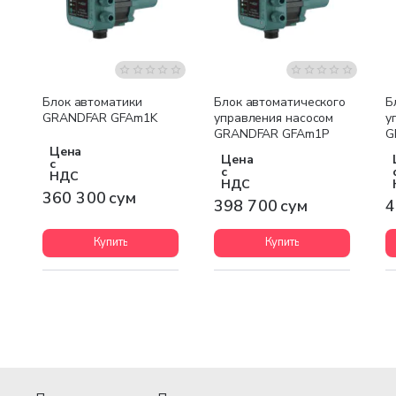
Блок автоматики
Блок автоматического
Б
GRANDFAR GFAm1K
управления насосом
у
GRANDFAR GFAm1P
G
Цена
Цена
с
с
НДС
НДС
360 300 сум
398 700 сум
4
Купить
Купить