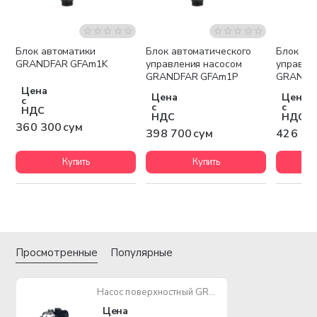
Блок автоматики
Блок автоматического
Блок ав
GRANDFAR GFAm1K
управления насосом
управле
GRANDFAR GFAm1P
GRANDF
Цена
Цена
Цена
с
с
с
НДС
НДС
НДС
360 300 сум
398 700 сум
426 70
Купить
Купить
Просмотренные
Популярные
Насос поверхностный GRANDFAR CB-CHI8-40 2200W
Цена