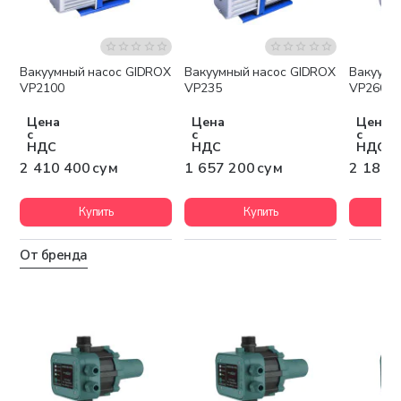
Вакуумный насос GIDROX
Вакуумный насос GIDROX
Вакуумн
Бесплатная доставка
Бесплатная доставка
Беспла
VP2100
VP235
VP260
Цена
Цена
Цена
с
с
с
НДС
НДС
НДС
2 410 400 сум
1 657 200 сум
2 184 
Купить
Купить
От бренда