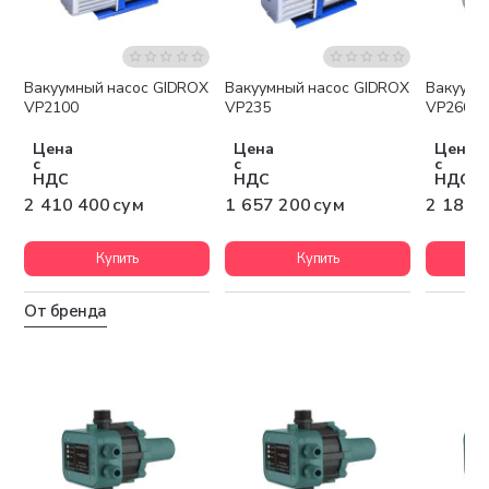
Вакуумный насос GIDROX
Вакуумный насос GIDROX
Вакуумн
Бесплатная доставка
Бесплатная доставка
Беспла
VP2100
VP235
VP260
Цена
Цена
Цена
с
с
с
НДС
НДС
НДС
2 410 400 сум
1 657 200 сум
2 184 
Купить
Купить
От бренда