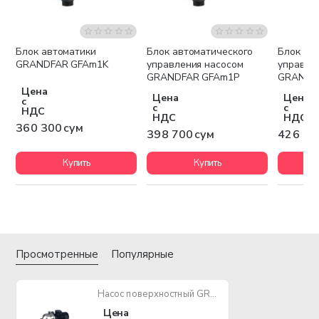
Блок автоматики
Блок автоматического
Блок ав
GRANDFAR GFAm1K
управления насосом
управле
GRANDFAR GFAm1P
GRANDF
Цена
Цена
Цена
с
с
с
НДС
НДС
НДС
360 300 сум
398 700 сум
426 70
Купить
Купить
Просмотренные
Популярные
Насос поверхностный GRANDFAR CB-CHI12-20 1850W
Цена