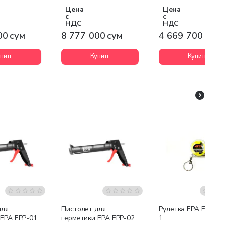
1100W
Цена
Цена
с
с
НДС
НДС
00 сум
8 777 000 сум
4 669 700 сум
пить
Купить
Купить
для
Пистолет для
Рулетка EPA ERM-2
 EPA EPP-01
герметики EPA EPP-02
1