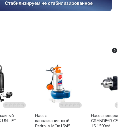
я доставка
Бесплатная доставка
Бесплатная доставк
нажный
Насос
Насос поверхностн
 UNILIFT
канализационный
GRANDFAR CB-CHI1
Pedrollo MCm15/45
15 1500W