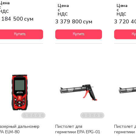
Цена
Цена
Цена
с
с
с
НДС
НДС
НДС
 184 500 сум
3 379 800 сум
3 720 4
Купить
Купить
Ку
азерный дальномер
Пистолет для
Пистолет 
PA ELM-80
герметики EPA EPG-01
герметики