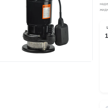
наде
жидк
1
платная доставка