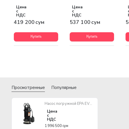
Цена
Цена
с
с
НДС
НДС
419 200 сум
537 100 сум
5
Купить
Купить
Просмотренные
Популярные
Насос погружной EPA EVN-P40-7-1100-3
Цена
с
НДС
1 996 500 сум