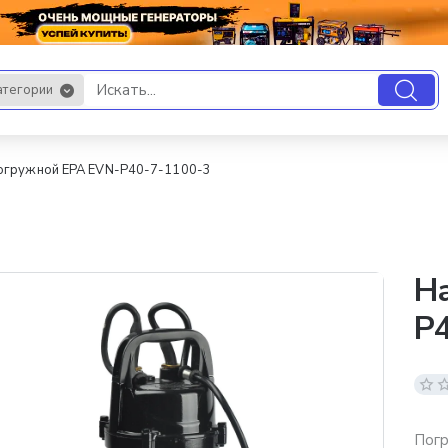
атегории
.
огружной EPA EVN-P40-7-1100-3
Н
P4
Погр