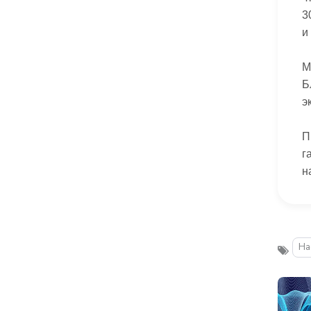
3
и
М
Б
э
П
г
н
На