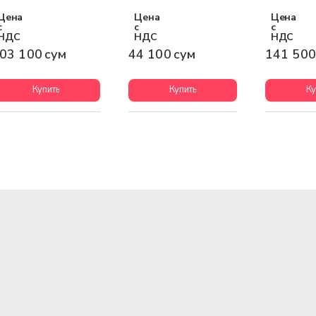
Цена
Цена
Цена
с
с
с
НДС
НДС
НДС
03 100 сум
44 100 сум
141 500
Купить
Купить
Ку