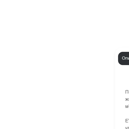
Оп
П
ж
м
E
ч