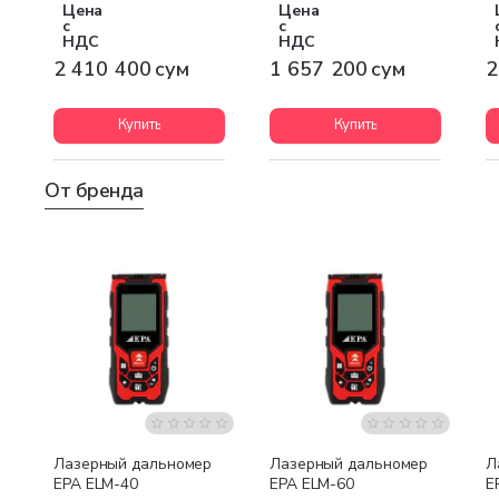
Цена
Цена
с
с
НДС
НДС
2 410 400 сум
1 657 200 сум
2
Купить
Купить
От бренда
Лазерный дальномер
Лазерный дальномер
Л
EPA ELM-40
EPA ELM-60
E