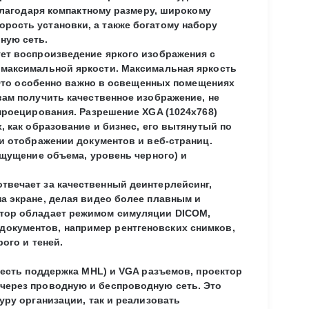
 благодаря компактному размеру, широкому
рость установки, а также богатому набору
ную сеть.
ет воспроизведение яркого изображения с
 максимальной яркости. Максимальная яркость
. Это особенно важно в освещенных помещениях
ам получить качественное изображение, не
проецирования. Разрешение XGA (1024x768)
, как образование и бизнес, его вытянутый по
и отображении документов и веб-страниц.
ощущение объема, уровень черного) и
твечает за качественный деинтерлейсинг,
а экране, делая видео более плавным и
ктор обладает режимом симуляции DICOM,
окументов, например рентгеновских снимков,
ого и теней.
(есть поддержка MHL) и VGA разъемов, проектор
через проводную и беспроводную сеть. Это
уру организации, так и реализовать