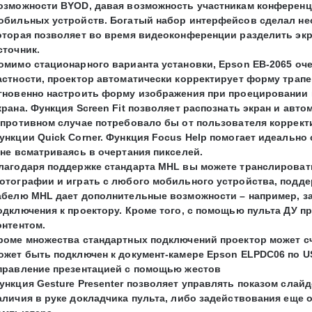
озможности BYOD, давая возможность участникам конференц
обильных устройств. Богатый набор интерфейсов сделал нео
оторая позволяет во время видеоконференции разделить экр
сточник.
омимо стационарного варианта установки, Epson EB-2065 оче
астности, проектор автоматически корректирует форму трапе
гновенно настроить форму изображения при проецировании 
крана. Функция Screen Fit позволяет распознать экран и авто
 противном случае потребовало бы от пользователя коррек
ункции Quick Corner. Функция Focus Help помогает идеально 
 не всматриваясь в очертания пикселей.
лагодаря поддержке стандарта MHL вы можете транслировать
отографии и играть с любого мобильного устройства, подде
абелю MHL дает дополнительные возможности – например, з
одключения к проектору. Кроме того, с помощью пульта ДУ 
онтентом.
роме множества стандартных подключений проектор может с
ожет быть подключен к документ-камере Epson ELPDC06 по U
правление презентацией с помощью жестов
ункция Gesture Presenter позволяет управлять показом слайд
аличия в руке докладчика пульта, либо задействования еще 