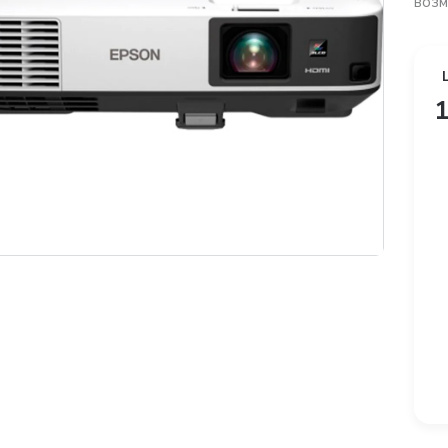
возм
1
платная доставка