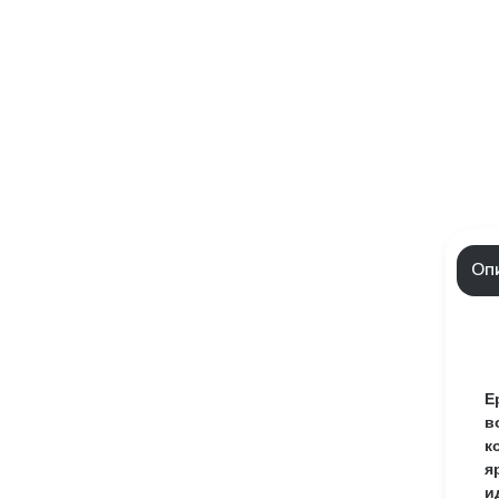
Оп
E
в
к
я
и