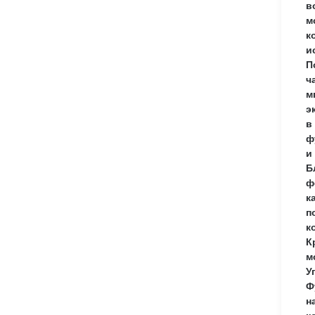
в
м
к
и
П
ч
м
э
в
ф
и
Б
ф
к
п
к
К
м
У
Ф
н