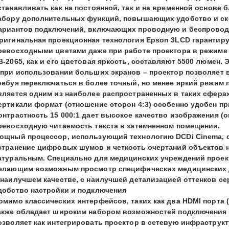
станавливать как на постоянной, так и на временной основе
абору дополнительных функций, повышающих удобство и ско
ариантов подключений, включающих проводную и беспровод
ригинальная проекционная технология Epson 3LCD гарантиру
ревосходными цветами даже при работе проектора в режиме
B-2065, как и его цветовая яркость, составляют 5500 люмен
 при использовании больших экранов – проектор позволяет в
ребуя переключаться в более точный, но менее яркий режим 
вляется одним из наиболее распространенных в таких сферах
ертикали формат (отношение сторон 4:3) особенно удобен пр
онтрастность 15 000:1 дает высокое качество изображения (
ревосходную читаемость текста в затемненном помещении.
ощный процессор, использующий технологию DCDi Cinema, о
странение цифровых шумов и четкость очертаний объектов н
атуральным. Специально для медицинских учреждений прое
елающим возможным просмотр специфических медицинских д
 наилучшем качестве, с наилучшей детализацией оттенков сер
добство настройки и подключения
омимо классических интерфейсов, таких как два HDMI порта 
акже обладает широким набором возможностей подключения 
озволяет как интегрировать проектор в сетевую инфраструкт