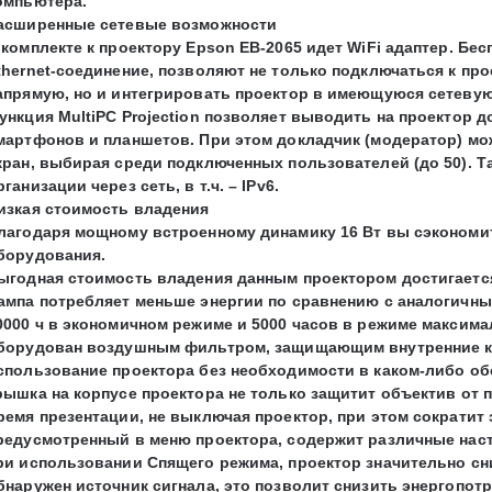
омпьютера.
асширенные сетевые возможности
 комплекте к проектору Epson EB-2065 идет WiFi адаптер. Бе
thernet-соединение, позволяют не только подключаться к п
апрямую, но и интегрировать проектор в имеющуюся сетевую
ункция MultiPC Projection позволяет выводить на проектор 
мартфонов и планшетов. При этом докладчик (модератор) мо
кран, выбирая среди подключенных пользователей (до 50). 
рганизации через сеть, в т.ч. – IPv6.
изкая стоимость владения
лагодаря мощному встроенному динамику 16 Вт вы сэкономи
борудования.
ыгодная стоимость владения данным проектором достигаетс
ампа потребляет меньше энергии по сравнению с аналогичным
0000 ч в экономичном режиме и 5000 часов в режиме максим
борудован воздушным фильтром, защищающим внутренние ко
спользование проектора без необходимости в каком-либо об
рышка на корпусе проектора не только защитит объектив от 
ремя презентации, не выключая проектор, при этом сократит 
редусмотренный в меню проектора, содержит различные наст
ри использовании Спящего режима, проектор значительно сниж
бнаружен источник сигнала, это позволит снизить энергопот