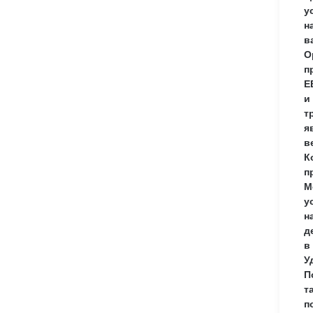
у
н
в
О
п
E
и
т
я
в
К
п
М
у
н
д
в
У
П
т
п