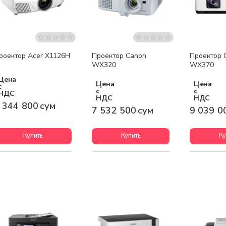
Бесплатная доставка
Бесплатная доставка
Бесплатна
роектор Acer X1126H
Проектор Canon
Проектор 
WX320
WX370
Цена
Цена
Цена
с
с
с
НДС
НДС
НДС
 344 800 сум
7 532 500 сум
9 039 0
Купить
Купить
Ку