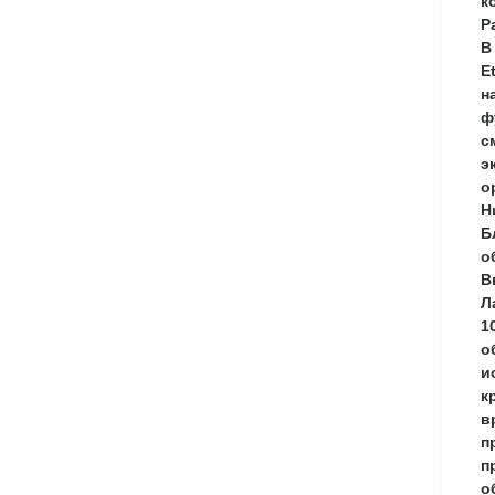
к
Р
В
E
н
ф
с
э
о
Н
Б
о
В
Л
1
о
и
к
в
п
п
о