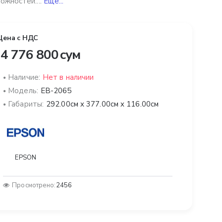
ожностей....
Ещё...
Цена с НДС
4 776 800 сум
Наличие:
Нет в наличии
Модель:
EB-2065
Габариты:
292.00см x 377.00см x 116.00см
EPSON
Просмотрено:
2456