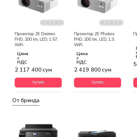
Бесплатная доставка
Бесплатная доставка
Проектор 2E Deimos
Проектор 2E Phobos
П
FHD, 200 lm, LED, 1.57,
FHD, 200 lm, LED, 1.3,
WiFi
WiFi
Цена
Цена
с
с
НДС
НДС
5
2 117 400 сум
2 419 800 сум
Купить
Купить
От бренда