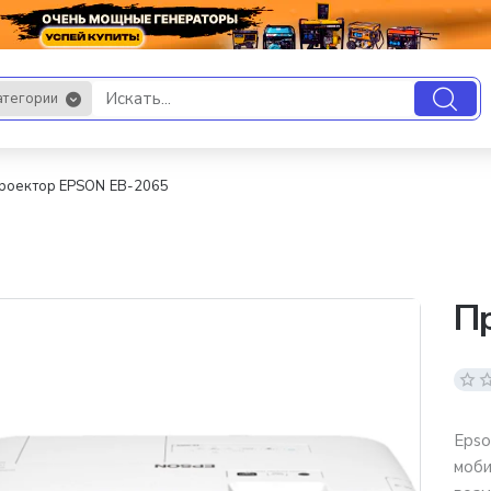
атегории
.
роектор EPSON EB-2065
П
Epso
моби