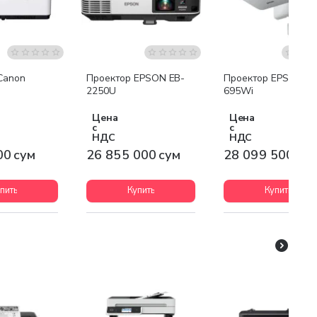
я доставка
Бесплатная доставка
Бесплатная доставк
Canon
Проектор EPSON EB-
Проектор EPSON EB
2250U
695Wi
Цена
Цена
с
с
НДС
НДС
00 сум
26 855 000 сум
28 099 500 су
пить
Купить
Купить