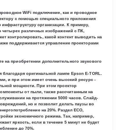
спроводное WiFi подключение, как и проводное
роектору с помощью специального приложения
 инфраструктуру организации. К примеру,
до четырех различных изображений с ПК,
жет контролировать, какой контент выводить на
Также поддерживается управление проекторами
те на приобретении дополнительного звукового
я благодаря оригинальной лампе Epson E-TORL.
и, и при этом имеет очень высокий ресурс -
альной мощности. При этом проектор
мпоненты от пыли, также рассчитанным на
служивании на протяжении 5000 часов. Слайд-
повреждений, но и позволит делать паузы во
энергопотребление на 20%. Раздел ECO,
ройки экономичного режима. Так, например,
ает яркость, если в течение 5 минут не будет
ребление до 70%.