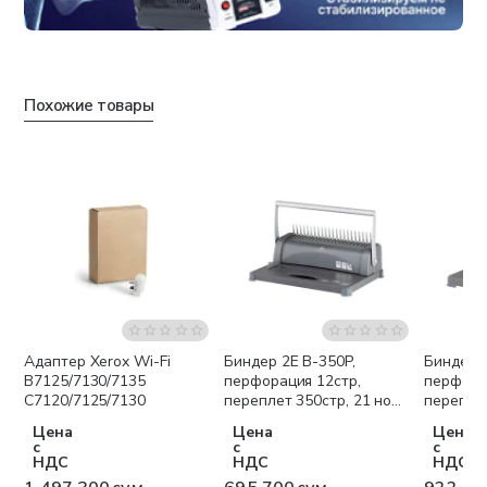
Похожие товары
Адаптер Xerox Wi-Fi
Биндер 2E B-350P,
Биндер 2
Бесплатная доставка
B7125/7130/7135
перфорация 12стр,
перфора
C7120/7125/7130
переплет 350стр, 21 нож,
переплет
дырокол
Цена
Цена
Цена
с
с
с
НДС
НДС
НДС