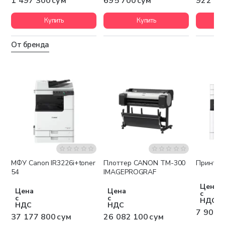
1 497 300 сум
695 700 сум
922 60
Купить
Купить
От бренда
МФУ Canon IR3226i+toner
Плоттер CANON TM-300
Принтер
Бесплатная доставка
Бесплатная доставка
Беспла
54
IMAGEPROGRAF
Цена
Цена
Цена
с
с
с
НДС
НДС
НДС
7 909 
37 177 800 сум
26 082 100 сум