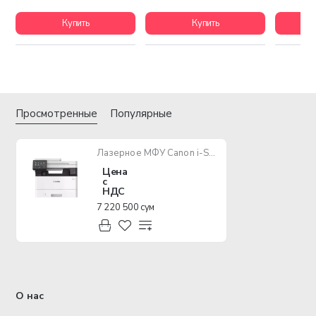
Купить
Купить
Просмотренные
Популярные
Лазерное МФУ Canon i-Sensys MF463dw
Цена
с
НДС
7 220 500 сум
О нас