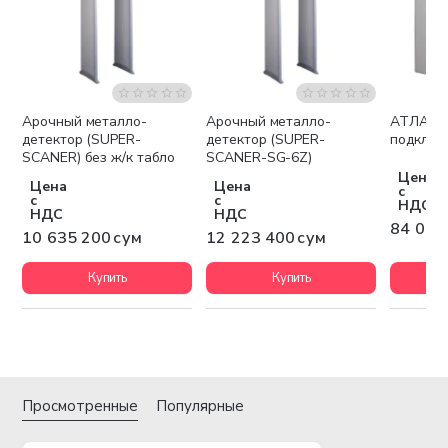
Арочный металло-
Арочный металло-
АТЛАС (прибор для
Бесплатная доставка
Бесплатная доставка
детектор (SUPER-
детектор (SUPER-
подключ
SCANER) без ж/к табло
SCANER-SG-6Z)
Цена
Цена
Цена
с
с
с
НДС
НДС
НДС
84 000
10 635 200 сум
12 223 400 сум
Купить
Купить
Просмотренные
Популярные