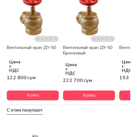
Вентильный кран ДУ-50
Вентильный кран ДУ-50
Вентиль
Бронзовый
Цена
Цена
Цена
с
с
с
НДС
НДС
НДС
122 800 сум
153 90
222 700 сум
Купить
Купить
С этим покупают