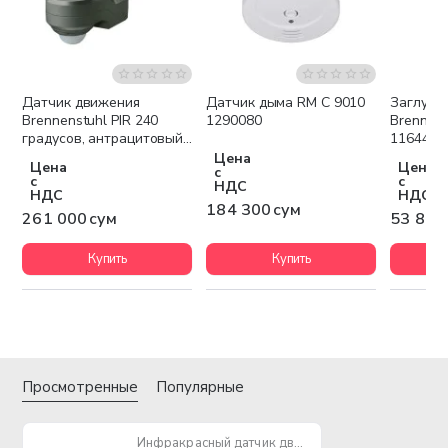
Датчик движения
Датчик дыма RM C 9010
Заглушк
Brennenstuhl PIR 240
1290080
Brennens
градусов, антрацитовый
1164480
1171910
Цена
Цена
Цена
с
с
с
НДС
НДС
НДС
184 300 сум
261 000 сум
53 800
Купить
Купить
Просмотренные
Популярные
Инфракрасный датчик движения Brennenstuhl PIR 180; IP44 антрацитовый 1170900