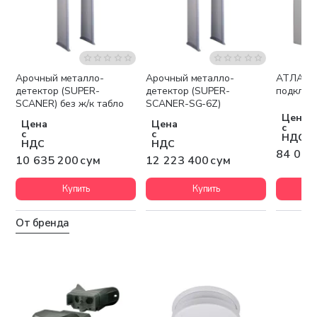
Арочный металло-
Арочный металло-
АТЛАС (прибор для
Бесплатная доставка
Бесплатная доставка
детектор (SUPER-
детектор (SUPER-
подключ
SCANER) без ж/к табло
SCANER-SG-6Z)
Цена
Цена
Цена
с
с
с
НДС
НДС
НДС
84 000
10 635 200 сум
12 223 400 сум
Купить
Купить
От бренда