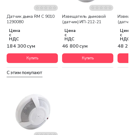
Датчик дыма RM C 9010
Извещатель дымовой
Извещат
1290080
(датчик) ИП-212-21
(датчик)
Цена
Цена
Цена
с
с
с
НДС
НДС
НДС
184 300 сум
46 800 сум
48 200
Купить
Купить
С этим покупают