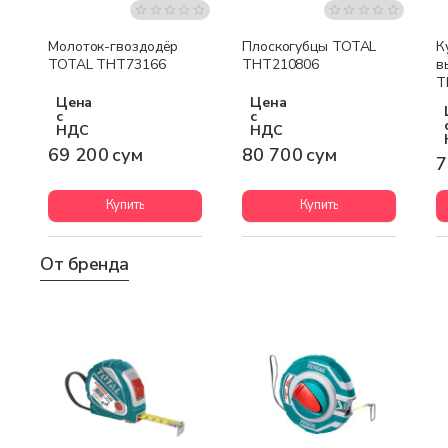
Молоток-гвоздодёр
Плоскогубцы TOTAL
К
TOTAL THT73166
THT210806
в
T
Цена
Цена
с
с
НДС
НДС
69 200 сум
80 700 сум
7
Купить
Купить
От бренда