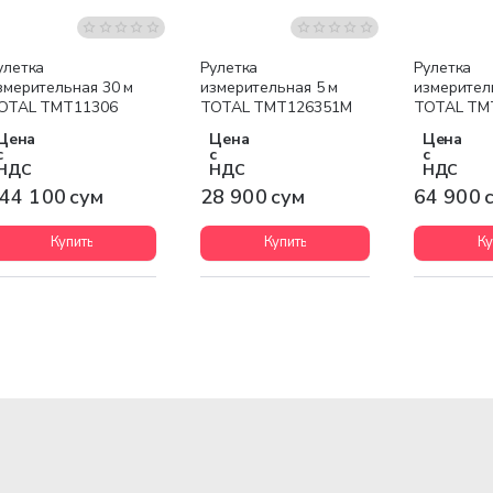
улетка
Рулетка
Рулетка
змерительная 30 м
измерительная 5 м
измерител
OTAL TMT11306
TOTAL TMT126351M
TOTAL TM
Цена
Цена
Цена
с
с
с
НДС
НДС
НДС
44 100 сум
28 900 сум
64 900 
Купить
Купить
Ку