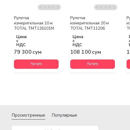
Рулетка
Рулетка
Р
измерительная 10 м
измерительная 20 м
и
TOTAL TMT126101M
TOTAL TMT11206
T
Цена
Цена
с
с
НДС
НДС
79 300 сум
108 100 сум
1
Купить
Купить
Просмотренные
Популярные