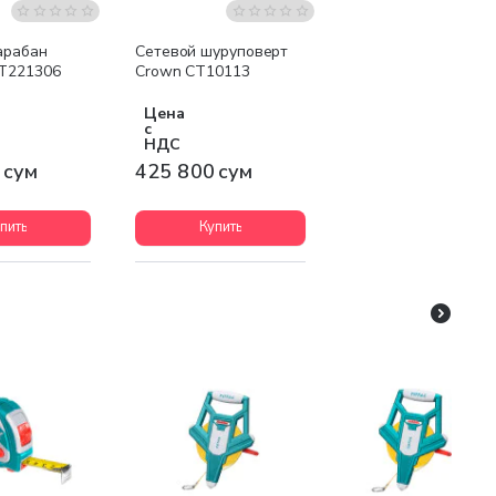
арабан
Сетевой шуруповерт
T221306
Crown CT10113
Цена
с
НДС
 сум
425 800 сум
пить
Купить