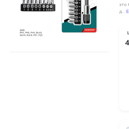
это 
д...
Е
4