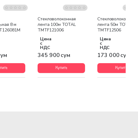
Стекловолоконная
Стекловолоконная
ьная 8 м
лента 100м TOTAL
лента 50м TOTAL
T126081M
TMTF121006
TMTF12506
Цена
Цена
с
с
НДС
НДС
сум
345 900 сум
173 000 сум
пить
Купить
Купить