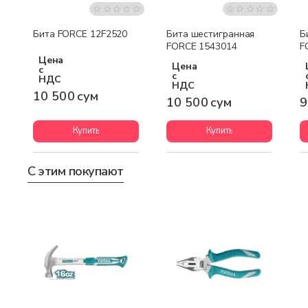
Бита FORCE 12F2520
Бита шестигранная
Б
FORCE 1543014
F
Цена
Цена
с
с
НДС
НДС
10 500 сум
10 500 сум
9
Купить
Купить
С этим покупают