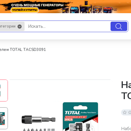
атегории
.
телем TOTAL TACSD3091
На
T
Наб