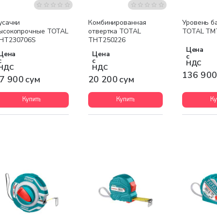
усачки
Комбинированная
Уровень б
ысокопрочные TOTAL
отвертка TOTAL
TOTAL TM
HT230706S
THT250226
Цена
Цена
Цена
с
с
с
НДС
НДС
НДС
136 900
7 900 сум
20 200 сум
Купить
Купить
Ку