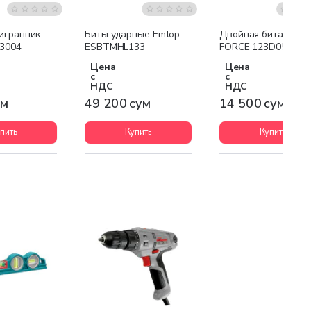
игранник
Биты ударные Emtop
Двойная бита шлиц
3004
ESBTMHL133
FORCE 123D05507
Цена
Цена
с
с
НДС
НДС
ум
49 200 сум
14 500 сум
пить
Купить
Купить