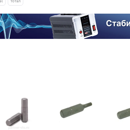
al
тотал