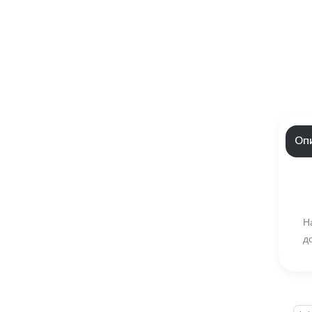
Оп
Н
д