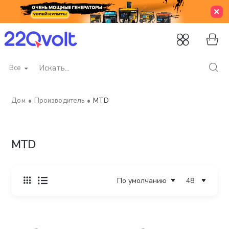
Все
Искать...
Производитель
MTD
home
MTD