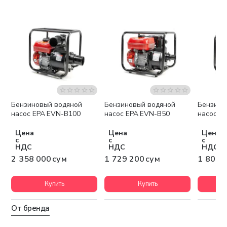
Бензиновый водяной
Бензиновый водяной
Бензино
Бесплатная доставка
Бесплатная доставка
Беспла
насос EPA EVN-B100
насос EPA EVN-B50
насос E
Цена
Цена
Цена
с
с
с
НДС
НДС
НДС
2 358 000 сум
1 729 200 сум
1 807 
Купить
Купить
От бренда