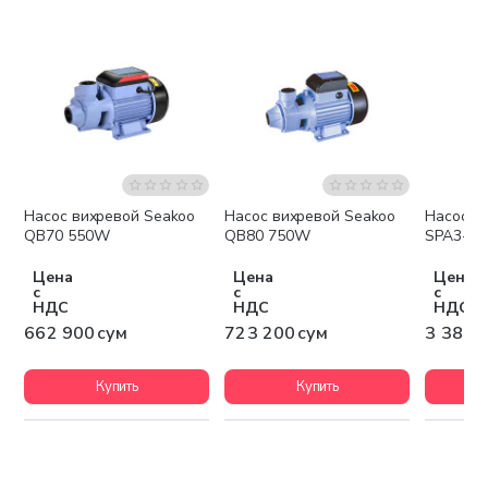
Насос вихревой Seakoo
Насос вихревой Seakoo
Насос п
Беспла
QB70 550W
QB80 750W
SPA3-70/
Цена
Цена
Цена
с
с
с
НДС
НДС
НДС
662 900 сум
723 200 сум
3 389 
Купить
Купить