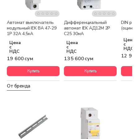
Автомат выключатель
Дифференциальный
DIN рейк
модульный IEK ВА 47-29
автомат IEK АД12М 2P
(оцинко
1P 32А 4,5кА
С25 30мА
Цена
Цена
Цена
с
с
с
НДС
НДС
НДС
12 900
19 600 сум
135 600 сум
Купить
Купить
От бренда