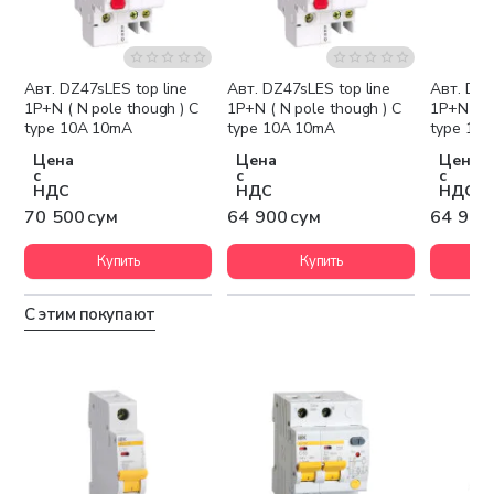
Авт. DZ47sLES top line
Авт. DZ47sLES top line
Авт. DZ4
1P+N ( N pole though ) C
1P+N ( N pole though ) C
1P+N ( N
type 10A 10mA
type 10A 10mA
type 10
Цена
Цена
Цена
с
с
с
НДС
НДС
НДС
70 500 сум
64 900 сум
64 900
Купить
Купить
С этим покупают