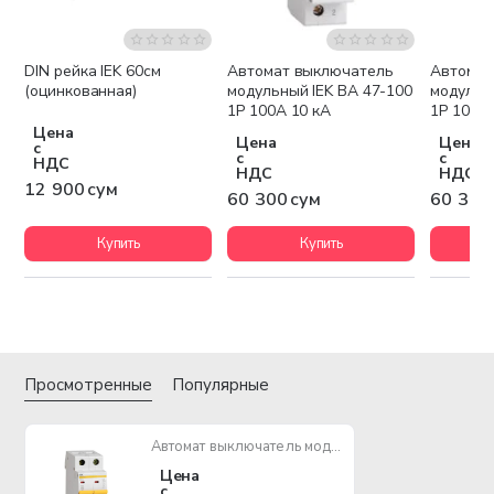
DIN рейка IEK 60см
Автомат выключатель
Автомат
(оцинкованная)
модульный IEK ВА 47-100
модульн
1P 100А 10 кА
1P 10А 1
Цена
Цена
Цена
с
с
с
НДС
НДС
НДС
12 900 сум
60 300 сум
60 300
Купить
Купить
Просмотренные
Популярные
Автомат выключатель модульный IEK ВА 47-29 2P 50А 4,5кА
Цена
с