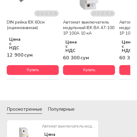
DIN рейка IEK 60см
Автомат выключатель
Автомат
(оцинкованная)
модульный IEK ВА 47-100
модульн
1P 100А 10 кА
1P 10А 1
Цена
Цена
Цена
с
с
с
НДС
НДС
НДС
12 900 сум
60 300 сум
60 300
Купить
Купить
Просмотренные
Популярные
Автомат выключатель модульный IEK ВА 47-100 1P 63А 10 кА
Цена