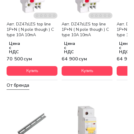
Авт. DZ47sLES top line
Авт. DZ47sLES top line
Авт. DZ4
1P+N ( N pole though ) C
1P+N ( N pole though ) C
1P+N ( N
type 10A 10mA
type 10A 10mA
type 10
Цена
Цена
Цена
с
с
с
НДС
НДС
НДС
70 500 сум
64 900 сум
64 900
Купить
Купить
От бренда