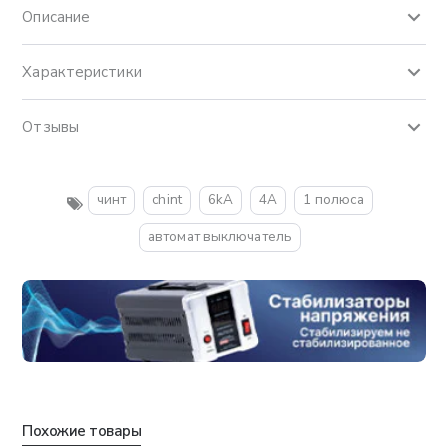
Описание
Характеристики
Отзывы
чинт
chint
6kA
4A
1 полюса
автомат выключатель
Похожие товары