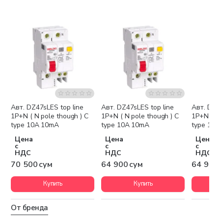
Авт. DZ47sLES top line
Авт. DZ47sLES top line
Авт. DZ4
1P+N ( N pole though ) C
1P+N ( N pole though ) C
1P+N ( N
type 10A 10mA
type 10A 10mA
type 10
Цена
Цена
Цена
с
с
с
НДС
НДС
НДС
70 500 сум
64 900 сум
64 900
Купить
Купить
От бренда