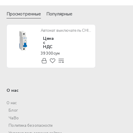
Просмотренные
Популярные
Автомат выключатель CHINT NB1-63 1P B4 6kA
Цена
с
НДС
39 300 сум
О нас
О нас
Блог
ЧаВо
Политика безопасности