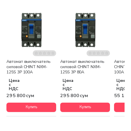
Автомат выключатель
Автомат выключатель
Автомат
силовой CHINT NXM-
силовой CHINT NXM-
CHINT D
125S 3P 100A
125S 3P 80A
100A
Цена
Цена
Цена
с
с
с
НДС
НДС
НДС
295 800 сум
295 800 сум
55 100
Купить
Купить