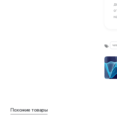
д
о
н
чи
Похожие товары