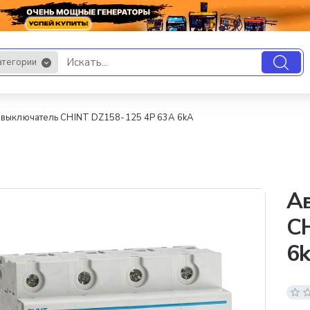
атегории
.
 выключатель CHINT DZ158-125 4P 63A 6kA
А
C
6