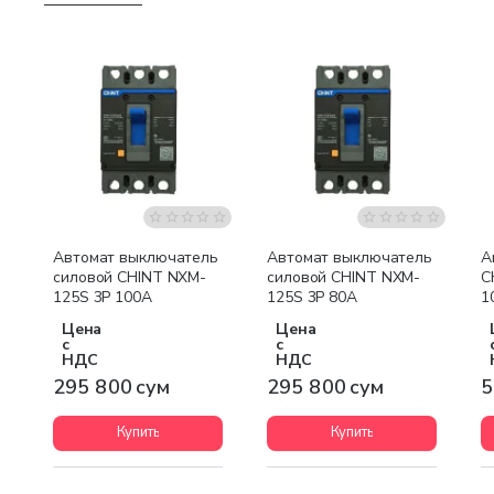
Автомат выключатель
Автомат выключатель
А
силовой CHINT NXM-
силовой CHINT NXM-
C
125S 3P 100A
125S 3P 80A
1
Цена
Цена
с
с
НДС
НДС
295 800 сум
295 800 сум
5
Купить
Купить