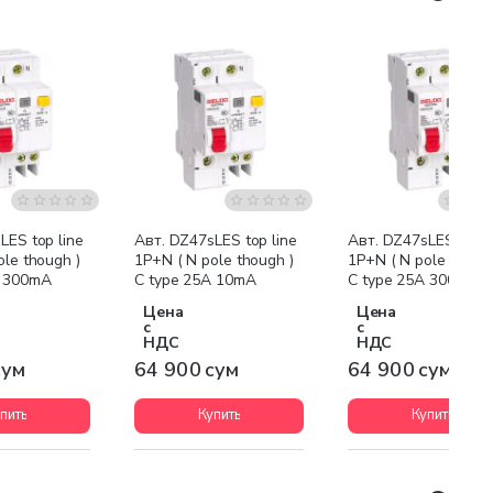
LES top line
Авт. DZ47sLES top line
Авт. DZ47sLES top l
ole though )
1P+N ( N pole though )
1P+N ( N pole though
A 300mA
C type 25A 10mA
C type 25A 300mA
Цена
Цена
с
с
НДС
НДС
сум
64 900 сум
64 900 сум
пить
Купить
Купить