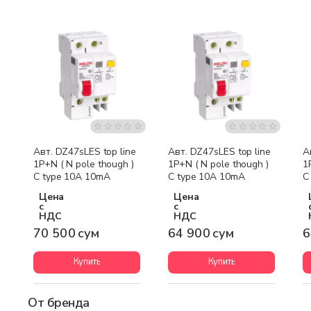
Авт. DZ47sLES top line
Авт. DZ47sLES top line
А
1P+N ( N pole though )
1P+N ( N pole though )
1
C type 10A 10mA
C type 10A 10mA
C
Цена
Цена
с
с
НДС
НДС
70 500 сум
64 900 сум
6
Купить
Купить
От бренда