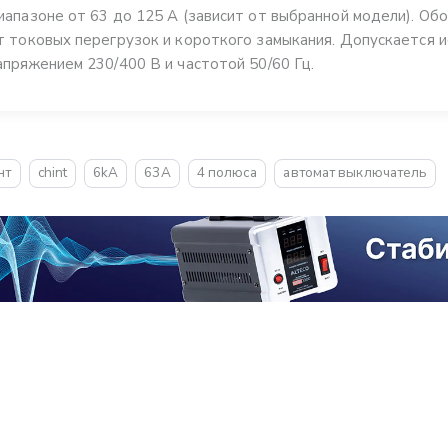
иапазоне от 63 до 125 A (зависит от выбранной модели). О
т токовых перегрузок и короткого замыкания. Допускается и
апряжением 230/400 В и частотой 50/60 Гц.
нт
chint
6kA
63A
4 полюса
автомат выключатель