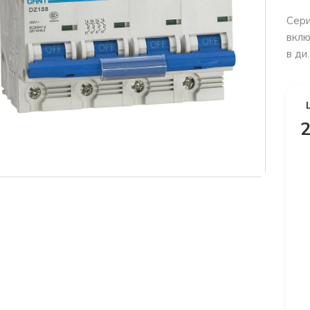
Сери
вклю
в ди.
2