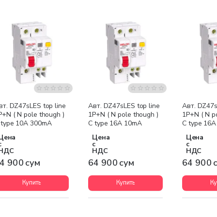
вт. DZ47sLES top line
Авт. DZ47sLES top line
Авт. DZ47s
P+N ( N pole though )
1P+N ( N pole though )
1P+N ( N p
 type 10A 300mA
C type 16A 10mA
C type 16
Цена
Цена
Цена
с
с
с
НДС
НДС
НДС
4 900 сум
64 900 сум
64 900 
Купить
Купить
Ку