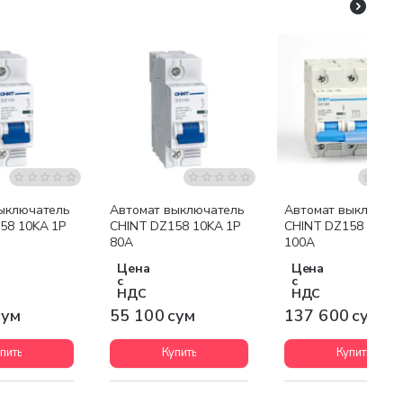
ыключатель
Автомат выключатель
Автомат выключат
58 10KA 1P
CHINT DZ158 10KA 1P
CHINT DZ158 10KA 
80A
100A
Цена
Цена
с
с
НДС
НДС
сум
55 100 сум
137 600 сум
пить
Купить
Купить