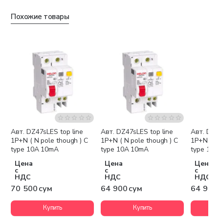
Похожие товары
Авт. DZ47sLES top line
Авт. DZ47sLES top line
Авт. DZ4
1P+N ( N pole though ) C
1P+N ( N pole though ) C
1P+N ( N
type 10A 10mA
type 10A 10mA
type 10
Цена
Цена
Цена
с
с
с
НДС
НДС
НДС
70 500 сум
64 900 сум
64 900
Купить
Купить