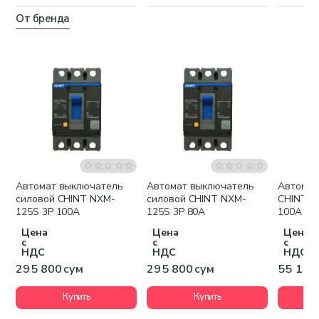
От бренда
Автомат выключатель
Автомат выключатель
Автомат
силовой CHINT NXM-
силовой CHINT NXM-
CHINT D
125S 3P 100A
125S 3P 80A
100A
Цена
Цена
Цена
с
с
с
НДС
НДС
НДС
295 800 сум
295 800 сум
55 100
Купить
Купить