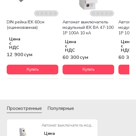
DIN рейка IEK 60см
Автомат выключатель
Автомат
(оцинкованная)
модульный IEK ВА 47-100
модульн
1P 100А 10 кА
1P 10А 1
Цена
Цена
Цена
с
с
с
НДС
НДС
НДС
12 900 сум
60 300 сум
60 300
Купить
Купить
Просмотренные
Популярные
Автомат выключатель модульный IEK ВА 47-29 1P 3А 4,5кА
Цена