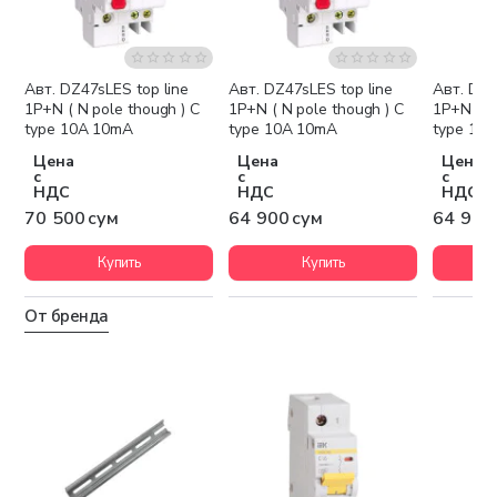
Авт. DZ47sLES top line
Авт. DZ47sLES top line
Авт. DZ4
1P+N ( N pole though ) C
1P+N ( N pole though ) C
1P+N ( N
type 10A 10mA
type 10A 10mA
type 10
Цена
Цена
Цена
с
с
с
НДС
НДС
НДС
70 500 сум
64 900 сум
64 900
Купить
Купить
От бренда