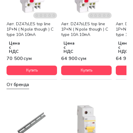
Авт. DZ47sLES top line
Авт. DZ47sLES top line
Авт. DZ4
1P+N ( N pole though ) C
1P+N ( N pole though ) C
1P+N ( N
type 10A 10mA
type 10A 10mA
type 10
Цена
Цена
Цена
с
с
с
НДС
НДС
НДС
70 500 сум
64 900 сум
64 900
Купить
Купить
От бренда