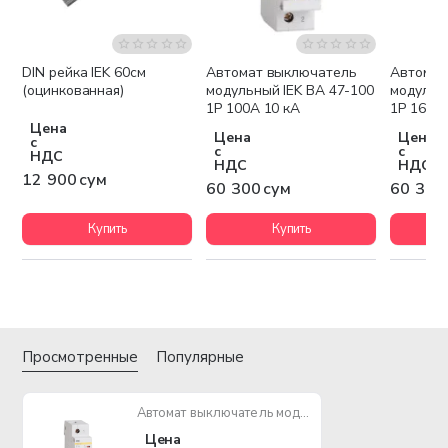
DIN рейка IEK 60см
Автомат выключатель
Автомат
(оцинкованная)
модульный IEK ВА 47-100
модульн
1P 100А 10 кА
1P 16А 1
Цена
Цена
Цена
с
с
с
НДС
НДС
НДС
12 900 сум
60 300 сум
60 300
Купить
Купить
Просмотренные
Популярные
Автомат выключатель модульный IEK ВА 47-100 1P 10А 10 кА
Цена