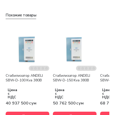
Похожие товары
Стабилизатор ANDELI
Стабилизатор ANDELI
Стабили
Бесплатная доставка
Бесплатная доставка
Беспла
SBW-D-100 Kva 380В
SBW-D-150 Kva 380В
SBW-D-2
Цена
Цена
Цена
с
с
с
НДС
НДС
НДС
40 937 500 сум
50 762 500 сум
68 775