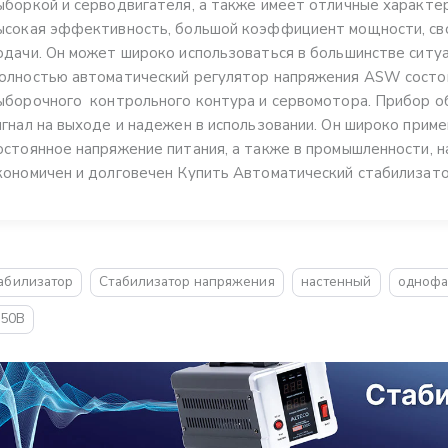
ыборкой и серводвигателя, а также имеет отличные характер
ысокая эффективность, большой коэффициент мощности, св
одачи. Он может широко использоваться в большинстве ситуа
олностью автоматический регулятор напряжения ASW состои
ыборочного контрольного контура и сервомотора. Прибор о
игнал на выходе и надежен в использовании. Он широко приме
остоянное напряжение питания, а также в промышленности, н
кономичен и долговечен Купить Автоматический стабилизат
абилизатор
Стабилизатор напряжения
настенный
однофа
250В