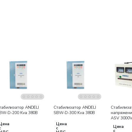
Бесплатная доставка
Бесплатная доставка
табилизатор ANDELI
Стабилизатор ANDELI
Стабилиза
BW-D-200 Kva 380В
SBW-D-300 Kva 380В
напряжени
ASV 3000V
Цена
Цена
Цена
с
с
с