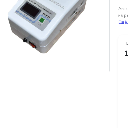
Авто
из р
Ещё.
1
платная доставка