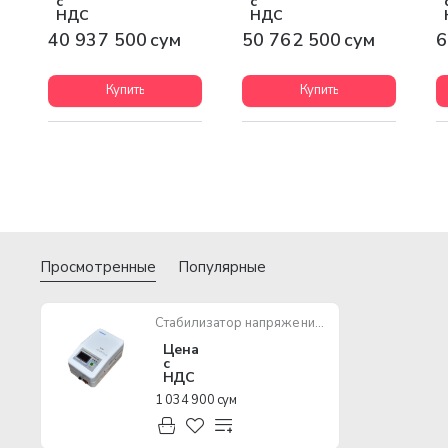
с
с
НДС
НДС
40 937 500 сум
50 762 500 сум
6
Купить
Купить
Просмотренные
Популярные
Стабилизатор напряжения ANDELI ASW 3000VA 150-250V настенный
Цена
с
НДС
1 034 900 сум