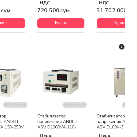
НДС
НДС
 сум
720 500 сум
31 702 000 су
пить
Купить
Купить
Бесплатная доставк
тор
Стабилизатор
Стабилизатор
я ANDELI
напряжения ANDELI
напряжения ANDELI
A 150-250V
ASV D1000VA 110-
ASV D100K-3 190-
250V
430V
Цена
Цена