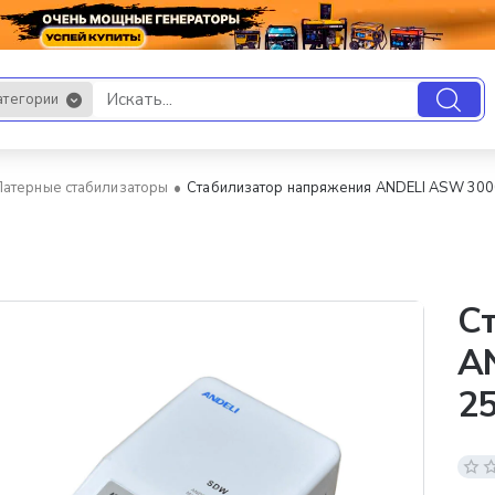
атегории
.
Латерные стабилизаторы
Стабилизатор напряжения ANDELI ASW 300
С
A
2