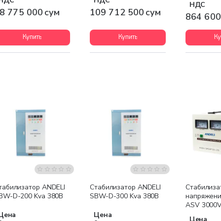
НДС
НДС
НДС
8 775 000 сум
109 712 500 сум
864 600
Купить
Купить
Ку
Бесплатная доставка
Бесплатная доставка
табилизатор ANDELI
Стабилизатор ANDELI
Стабилиза
BW-D-200 Kva 380В
SBW-D-300 Kva 380В
напряжени
ASV 3000V
Цена
Цена
Цена