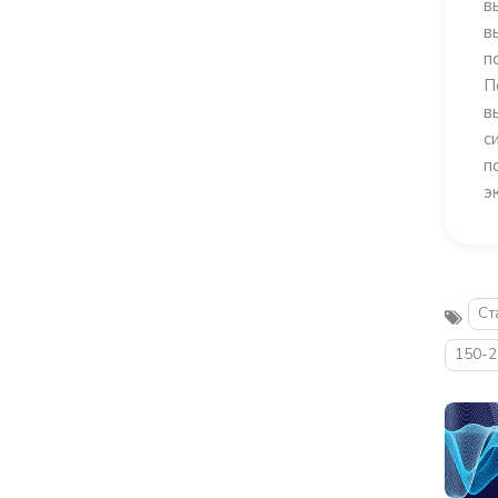
в
в
п
П
в
с
п
э
Ст
150-