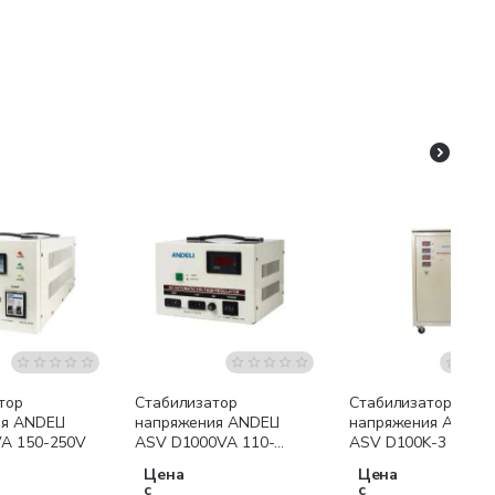
Бесплатная доставк
тор
Стабилизатор
Стабилизатор
я ANDELI
напряжения ANDELI
напряжения ANDELI
A 150-250V
ASV D1000VA 110-
ASV D100K-3 190-
250V
430V
Цена
Цена
с
с