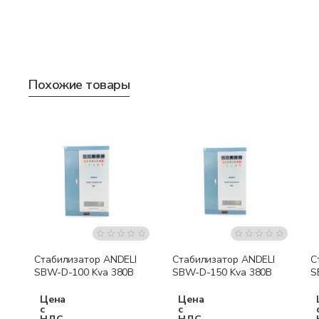
Похожие товары
Бесплатная доставка
Бесплатная доставка
Стабилизатор ANDELI
Стабилизатор ANDELI
С
SBW-D-100 Kva 380В
SBW-D-150 Kva 380В
S
Цена
Цена
с
с