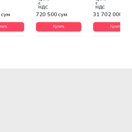
с
с
НДС
НДС
 сум
720 500 сум
31 702 000 су
пить
Купить
Купить