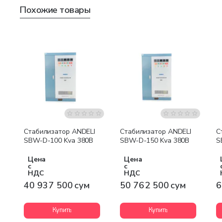
Похожие товары
Бесплатная доставка
Бесплатная доставка
Стабилизатор ANDELI
Стабилизатор ANDELI
С
SBW-D-100 Kva 380В
SBW-D-150 Kva 380В
S
Цена
Цена
с
с
НДС
НДС
40 937 500 сум
50 762 500 сум
6
Купить
Купить