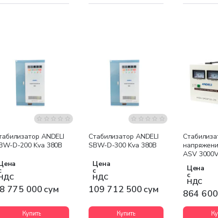
Бесплатная доставка
Бесплатная доставка
табилизатор ANDELI
Стабилизатор ANDELI
Стабилиза
BW-D-200 Kva 380В
SBW-D-300 Kva 380В
напряжени
ASV 3000V
Цена
Цена
Цена
с
с
с
НДС
НДС
НДС
8 775 000 сум
109 712 500 сум
864 600
Купить
Купить
Ку