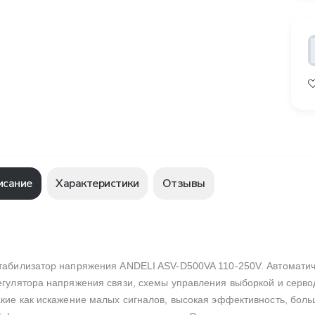
исание
Характеристики
Отзывы
табилизатор напряжения ANDELI ASV-D500VA 110-250V. Автоматич
егулятора напряжения связи, схемы управления выборкой и сервод
акие как искажение малых сигналов, высокая эффективность, бо