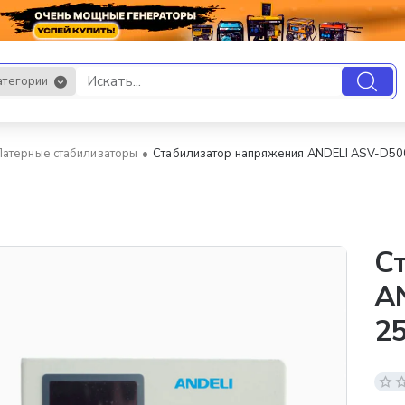
атегории
.
Латерные стабилизаторы
Стабилизатор напряжения ANDELI ASV-D5
С
A
2