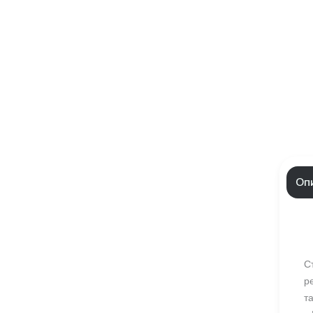
Оп
С
р
т