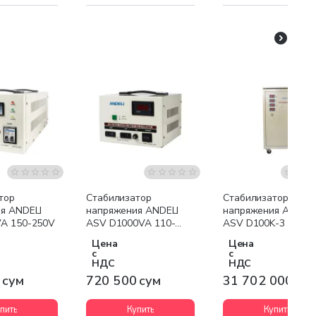
Бесплатная доставк
тор
Стабилизатор
Стабилизатор
я ANDELI
напряжения ANDELI
напряжения ANDELI
A 150-250V
ASV D1000VA 110-
ASV D100K-3 190-
250V
430V
Цена
Цена
с
с
НДС
НДС
 сум
720 500 сум
31 702 000 су
пить
Купить
Купить