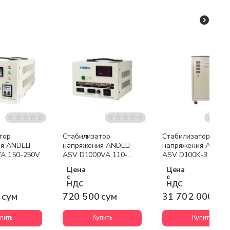
Бесплатная доставк
тор
Стабилизатор
Стабилизатор
я ANDELI
напряжения ANDELI
напряжения ANDELI
A 150-250V
ASV D1000VA 110-
ASV D100K-3 190-
250V
430V
Цена
Цена
с
с
НДС
НДС
 сум
720 500 сум
31 702 000 су
пить
Купить
Купить