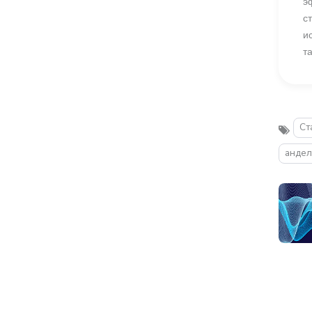
э
с
и
т
Ст
анде