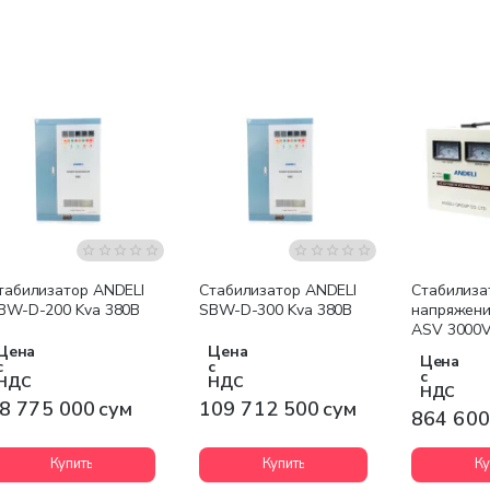
Бесплатная доставка
Бесплатная доставка
табилизатор ANDELI
Стабилизатор ANDELI
Стабилиза
BW-D-200 Kva 380В
SBW-D-300 Kva 380В
напряжени
ASV 3000V
Цена
Цена
Цена
с
с
с
НДС
НДС
НДС
8 775 000 сум
109 712 500 сум
864 600
Купить
Купить
Ку