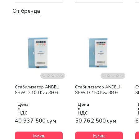
От бренда
Бесплатная доставка
Бесплатная доставка
Стабилизатор ANDELI
Стабилизатор ANDELI
С
SBW-D-100 Kva 380В
SBW-D-150 Kva 380В
S
Цена
Цена
с
с
НДС
НДС
40 937 500 сум
50 762 500 сум
6
Купить
Купить