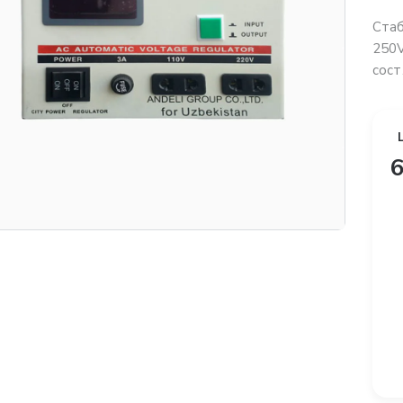
Ста
250V
сост.
6