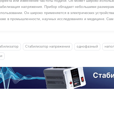
ффекта или изменение частоты подачи. Он может широко использов
табилизация напряжения.
Прибор обладает небольшими размерами
спользовании. Он широко применяется в электрических устройства
акже в промышленности, научных исследованиях и медицине. Сам 
абилизатор
Стабилизатор напряжения
однофазный
напо
ли