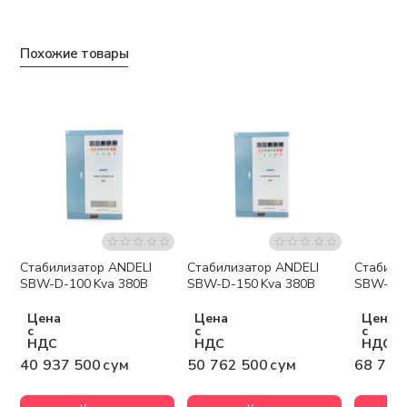
Похожие товары
Стабилизатор ANDELI
Стабилизатор ANDELI
Стабили
Бесплатная доставка
Бесплатная доставка
Беспла
SBW-D-100 Kva 380В
SBW-D-150 Kva 380В
SBW-D-2
Цена
Цена
Цена
с
с
с
НДС
НДС
НДС
40 937 500 сум
50 762 500 сум
68 775