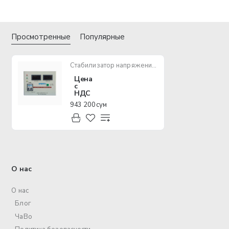
Просмотренные
Популярные
Стабилизатор напряжения ANDELI ASV-D2000VA 110-250V
Цена
с
НДС
943 200 сум
О нас
О нас
Блог
ЧаВо