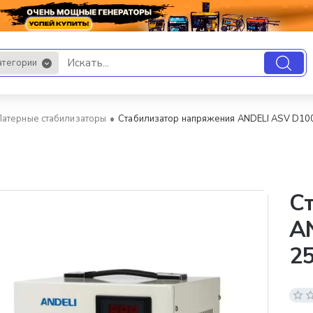
атегории
.
Латерные стабилизаторы
Стабилизатор напряжения ANDELI ASV D1
С
A
2