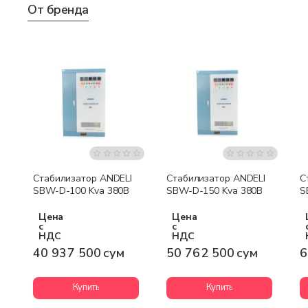
От бренда
Бесплатная доставка
Бесплатная доставка
Стабилизатор ANDELI
Стабилизатор ANDELI
С
SBW-D-100 Kva 380В
SBW-D-150 Kva 380В
S
Цена
Цена
с
с
НДС
НДС
40 937 500 сум
50 762 500 сум
6
Купить
Купить