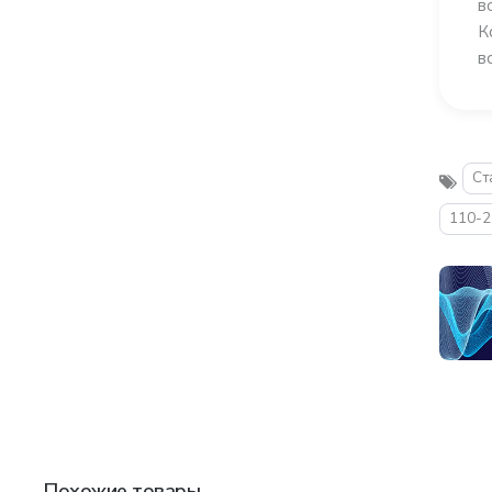
в
К
в
Ст
110-
Похожие товары