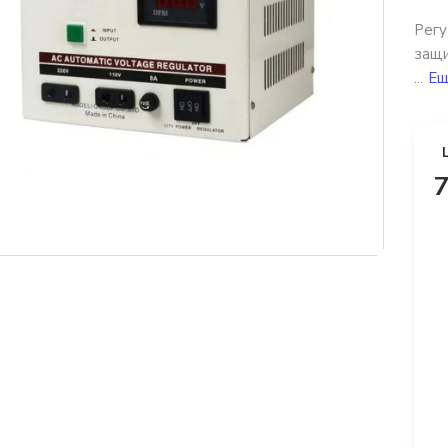
Регу
защи
...
Ещё
7