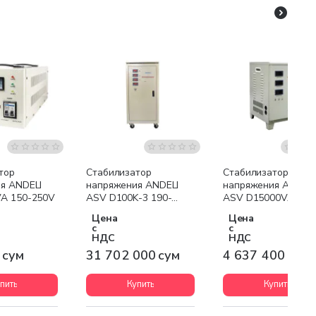
Бесплатная доставка
Бесплатная доставк
тор
Стабилизатор
Стабилизатор
я ANDELI
напряжения ANDELI
напряжения ANDELI
A 150-250V
ASV D100K-3 190-
ASV D15000VA 80-
430V
250V Vertical
Цена
Цена
с
с
НДС
НДС
 сум
31 702 000 сум
4 637 400 сум
пить
Купить
Купить