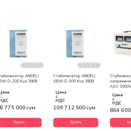
Бесплатная доставка
Бесплатная доставка
табилизатор ANDELI
Стабилизатор ANDELI
Стабилиза
BW-D-200 Kva 380В
SBW-D-300 Kva 380В
напряжени
ASV 3000V
Цена
Цена
Цена
с
с
с
НДС
НДС
НДС
8 775 000 сум
109 712 500 сум
864 600
Купить
Купить
Ку