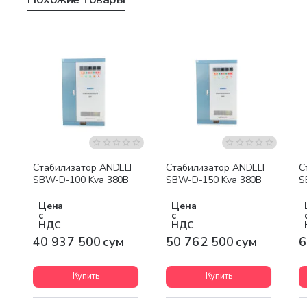
Бесплатная доставка
Бесплатная доставка
Стабилизатор ANDELI
Стабилизатор ANDELI
С
SBW-D-100 Kva 380В
SBW-D-150 Kva 380В
S
Цена
Цена
с
с
НДС
НДС
40 937 500 сум
50 762 500 сум
6
Купить
Купить