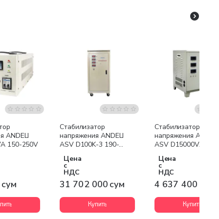
Бесплатная доставка
Бесплатная доставк
тор
Стабилизатор
Стабилизатор
я ANDELI
напряжения ANDELI
напряжения ANDELI
A 150-250V
ASV D100K-3 190-
ASV D15000VA 80-
430V
250V Vertical
Цена
Цена
с
с
НДС
НДС
 сум
31 702 000 сум
4 637 400 сум
пить
Купить
Купить