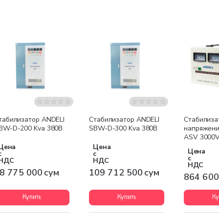
Бесплатная доставка
Бесплатная доставка
табилизатор ANDELI
Стабилизатор ANDELI
Стабилиза
BW-D-200 Kva 380В
SBW-D-300 Kva 380В
напряжени
ASV 3000V
Цена
Цена
Цена
с
с
с
НДС
НДС
НДС
8 775 000 сум
109 712 500 сум
864 600
Купить
Купить
Ку