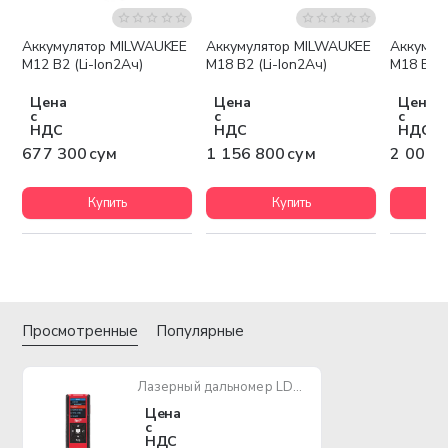
Аккумулятор MILWAUKEE
Аккумулятор MILWAUKEE
Аккумул
Бесплатная доставка
Беспла
M12 B2 (Li-Ion2Ач)
M18 B2 (Li-Ion2Ач)
M18 B5 (
Цена
Цена
Цена
с
с
с
НДС
НДС
НДС
677 300 сум
1 156 800 сум
2 003 
Купить
Купить
Просмотренные
Популярные
Лазерный дальномер LDM 100
Цена
с
НДС