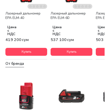
Лазерный дальномер
Лазерный дальномер
Лазерны
EPA ELM-40
EPA ELM-60
EPA ELM
Цена
Цена
Цена
с
с
с
НДС
НДС
НДС
419 200 сум
537 100 сум
503 10
Купить
Купить
От бренда