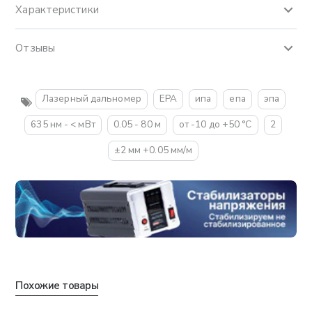
Характеристики
Отзывы
Лазерный дальномер
EPA
ипа
епа
эпа
635 нм - < мВт
0.05 - 80 м
от -10 до +50 °C
2
±2 мм +0.05 мм/м
Похожие товары