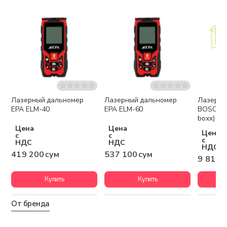
Лазерный дальномер
Лазерный дальномер
Лазерны
Беспла
EPA ELM-40
EPA ELM-60
BOSCH G
boxx)
Цена
Цена
Цена
с
с
с
НДС
НДС
НДС
419 200 сум
537 100 сум
9 811 
Купить
Купить
От бренда