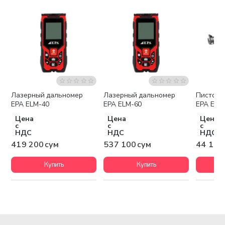
Лазерный дальномер
Лазерный дальномер
Пистоле
EPA ELM-40
EPA ELM-60
EPA EPG
Цена
Цена
Цена
с
с
с
НДС
НДС
НДС
419 200 сум
537 100 сум
44 100
Купить
Купить