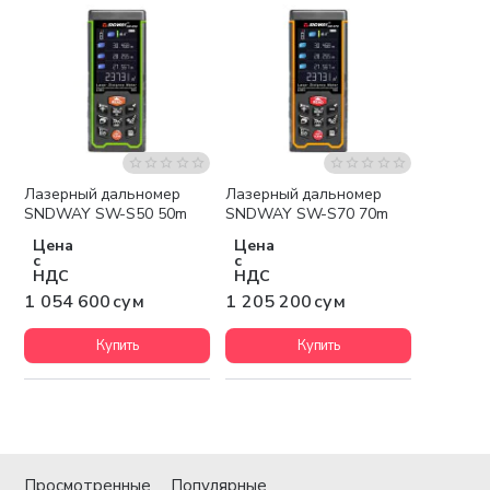
Лазерный дальномер
Лазерный дальномер
Бесплатная доставка
Бесплатная доставка
SNDWAY SW-S50 50m
SNDWAY SW-S70 70m
Цена
Цена
с
с
НДС
НДС
1 054 600 сум
1 205 200 сум
Купить
Купить
Просмотренные
Популярные