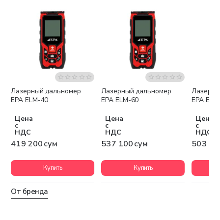
Лазерный дальномер
Лазерный дальномер
Лазерны
EPA ELM-40
EPA ELM-60
EPA ELM
Цена
Цена
Цена
с
с
с
НДС
НДС
НДС
419 200 сум
537 100 сум
503 10
Купить
Купить
От бренда