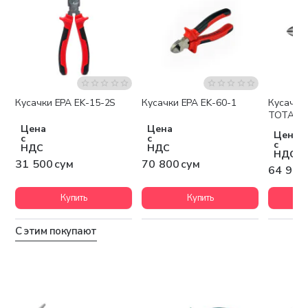
Кусачки EPA EK-15-2S
Кусачки EPA EK-60-1
Кусачки
TOTAL 
Цена
Цена
Цена
с
с
с
НДС
НДС
НДС
31 500 сум
70 800 сум
64 900
Купить
Купить
С этим покупают