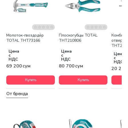
Молоток-гвоздодёр
Плоскогубцы TOTAL
Комбини
TOTAL THT73166
THT210806
отвертк
THT250
Цена
Цена
Цена
с
с
с
НДС
НДС
НДС
69 200 сум
80 700 сум
20 200
Купить
Купить
От бренда