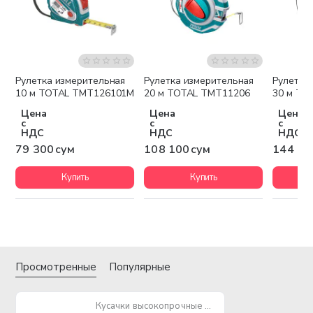
Рулетка измерительная
Рулетка измерительная
Рулетка
10 м TOTAL TMT126101M
20 м TOTAL TMT11206
30 м TO
Цена
Цена
Цена
с
с
с
НДС
НДС
НДС
79 300 сум
108 100 сум
144 10
Купить
Купить
Просмотренные
Популярные
Кусачки высокопрочные TOTAL THT230706S