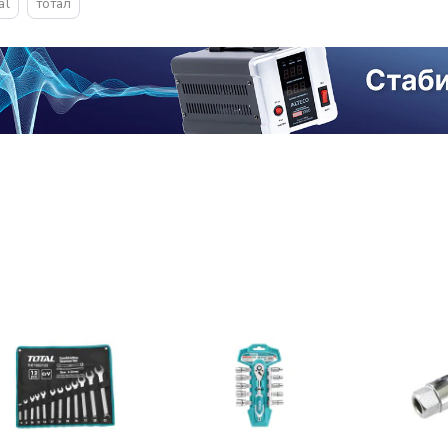
al
тотал