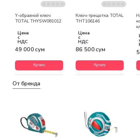
Y-образной ключ
Ключ-трещотка TOTAL
Н
TOTAL THYSW081012
THT106146
к
к
T
Цена
Цена
с
с
НДС
НДС
49 000 сум
86 500 сум
5
Купить
Купить
От бренда