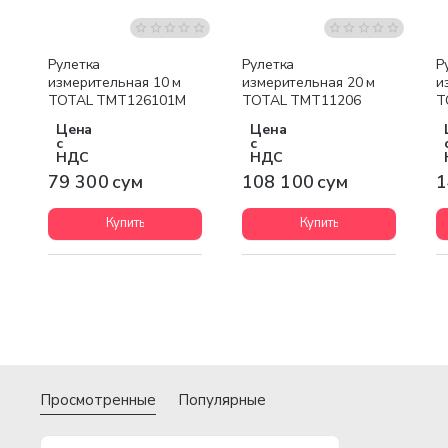
Рулетка
Рулетка
Р
измерительная 10 м
измерительная 20 м
и
TOTAL TMT126101M
TOTAL TMT11206
T
Цена
Цена
с
с
НДС
НДС
79 300 сум
108 100 сум
1
Купить
Купить
Просмотренные
Популярные