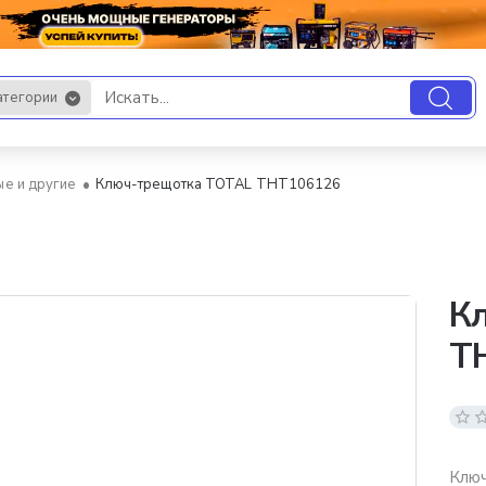
атегории
.
ые и другие
Ключ-трещотка TOTAL THT106126
К
T
Клю