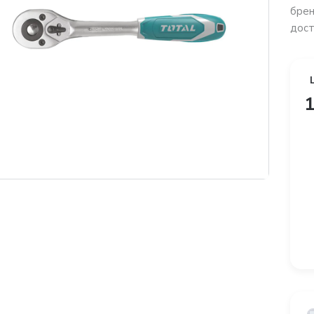
брен
дост
1