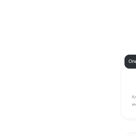
Оп
К
и