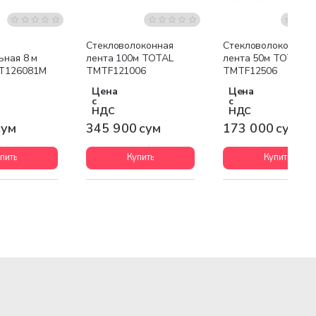
Стекловолоконная
Стекловолоконная
ьная 8 м
лента 100м TOTAL
лента 50м TOTAL
T126081M
TMTF121006
TMTF12506
Цена
Цена
с
с
НДС
НДС
сум
345 900 сум
173 000 сум
пить
Купить
Купить