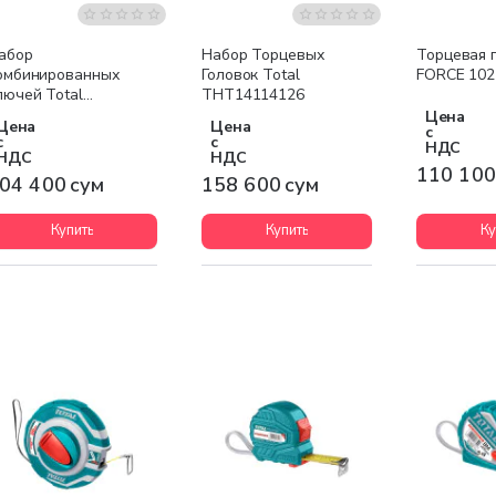
абор
Набор Торцевых
Торцевая 
омбинированных
Головок Total
FORСE 102
лючей Total
THT14114126
HT1022122
Цена
Цена
Цена
с
с
с
НДС
НДС
НДС
110 100
04 400 сум
158 600 сум
Купить
Купить
Ку