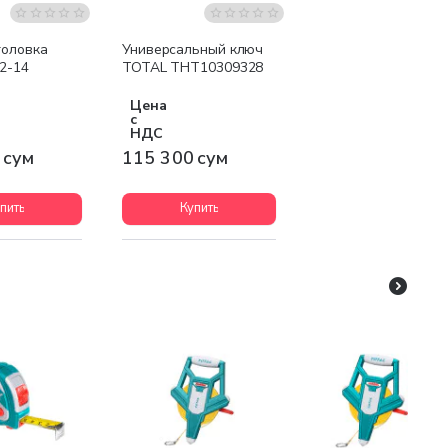
головка
Универсальный ключ
2-14
TOTAL THT10309328
Цена
с
НДС
 сум
115 300 сум
пить
Купить