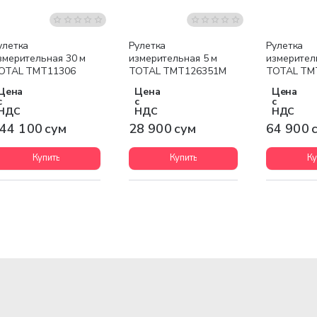
улетка
Рулетка
Рулетка
змерительная 30 м
измерительная 5 м
измерител
OTAL TMT11306
TOTAL TMT126351M
TOTAL TM
Цена
Цена
Цена
с
с
с
НДС
НДС
НДС
44 100 сум
28 900 сум
64 900 
Купить
Купить
Ку