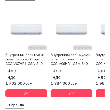
Внутренний блок мульти-
Внутренний блок мульти-
Внутрен
Бесплатная доставка
Бесплатная доставка
Беспла
сплит системы Chigo
сплит системы Chigo
сплит си
CCG-V07HR4-GSA-S40
CCG-V09HR4-GSA-S40
CCG-V1
Цена
Цена
Цена
с
с
с
НДС
НДС
НДС
1 703 000 сум
1 834 000 сум
1 965 
Купить
Купить
От бренда