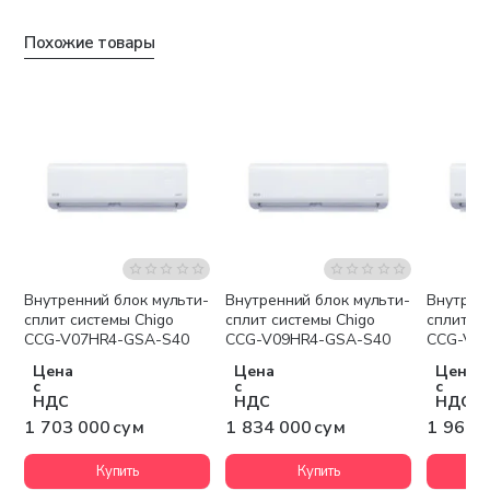
Похожие товары
Внутренний блок мульти-
Внутренний блок мульти-
Внутрен
Бесплатная доставка
Бесплатная доставка
Беспла
сплит системы Chigo
сплит системы Chigo
сплит си
CCG-V07HR4-GSA-S40
CCG-V09HR4-GSA-S40
CCG-V1
Цена
Цена
Цена
с
с
с
НДС
НДС
НДС
1 703 000 сум
1 834 000 сум
1 965 
Купить
Купить