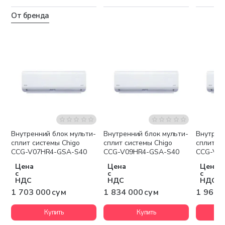
От бренда
Внутренний блок мульти-
Внутренний блок мульти-
Внутрен
Бесплатная доставка
Бесплатная доставка
Беспла
сплит системы Chigo
сплит системы Chigo
сплит си
CCG-V07HR4-GSA-S40
CCG-V09HR4-GSA-S40
CCG-V1
Цена
Цена
Цена
с
с
с
НДС
НДС
НДС
1 703 000 сум
1 834 000 сум
1 965 
Купить
Купить