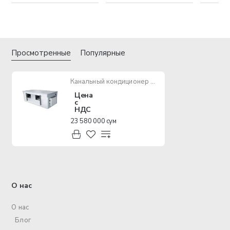
Просмотренные
Популярные
Канальный кондиционер Chigo CTH-60HR1-C/COU-60HSR1-C
Цена
с
НДС
23 580 000 сум
О нас
О нас
Блог