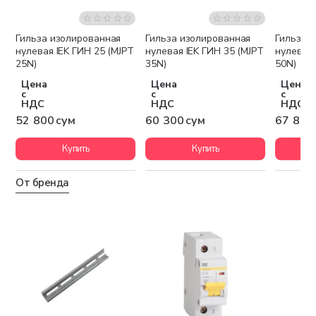
Гильза изолированная
Гильза изолированная
Гильза 
нулевая IEK ГИН 25 (MJPT
нулевая IEK ГИН 35 (MJPT
нулевая 
25N)
35N)
50N)
Цена
Цена
Цена
с
с
с
НДС
НДС
НДС
52 800 сум
60 300 сум
67 800
Купить
Купить
От бренда