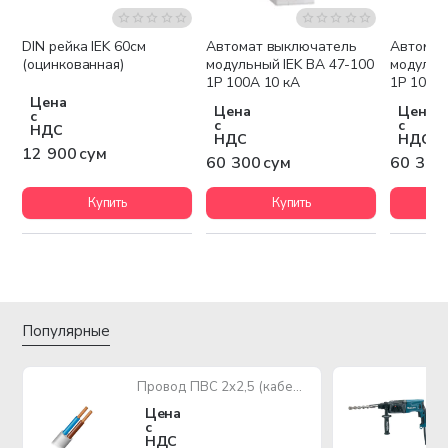
DIN рейка IEK 60см
Автомат выключатель
Автомат
(оцинкованная)
модульный IEK ВА 47-100
модульн
1P 100А 10 кА
1P 10А 1
Цена
Цена
Цена
с
с
с
НДС
НДС
НДС
12 900 сум
60 300 сум
60 300
Купить
Купить
Популярные
Провод ПВС 2х2,5 (кабель медный многожильный)
Цена
с
НДС