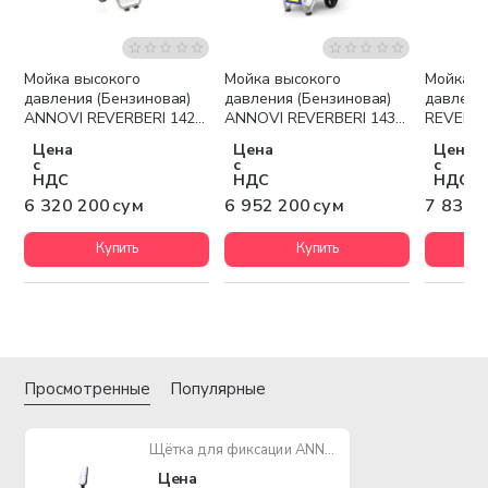
Мойка высокого
Мойка высокого
Мойка в
Бесплатная доставка
Бесплатная доставка
Беспла
давления (Бензиновая)
давления (Бензиновая)
давлени
ANNOVI REVERBERI 1425
ANNOVI REVERBERI 1435
REVERBE
3kVA
3.6kVA
2500W
Цена
Цена
Цена
с
с
с
НДС
НДС
НДС
6 320 200 сум
6 952 200 сум
7 837 
Купить
Купить
Просмотренные
Популярные
Щётка для фиксации ANNOVI REVERBERI
Цена