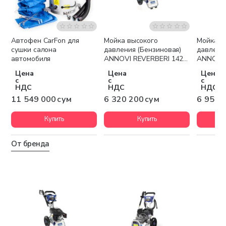
Автофен CarFon для
Мойка высокого
Мойка в
Бесплатная доставка
Бесплатная доставка
Беспла
сушки салона
давления (Бензиновая)
давлени
автомобиля
ANNOVI REVERBERI 1425
ANNOVI 
3kVA
3.6kVA
Цена
Цена
Цена
с
с
с
НДС
НДС
НДС
11 549 000 сум
6 320 200 сум
6 952 
Купить
Купить
От бренда