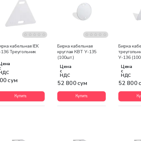
ирка кабельная IEK
Бирка кабельная
Бирка каб
-136 Треугольник
круглая КВТ У-135
треугольн
(100шт.)
У-136 (100
Цена
Цена
Цена
с
с
с
НДС
НДС
НДС
00 сум
52 800 сум
52 800 
Купить
Купить
Ку