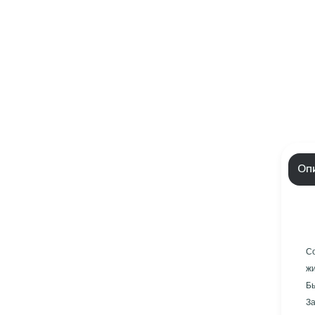
Оп
С
Бы
З