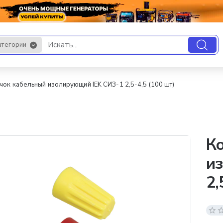
атегории
.
чок кабельный изолирующий IEK СИЗ-1 2,5-4,5 (100 шт)
К
и
2,