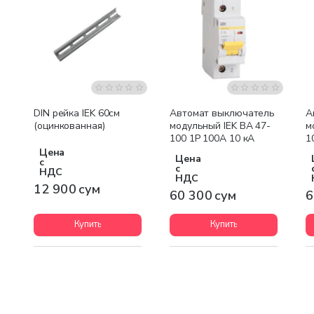
DIN рейка IEK 60см
Автомат выключатель
А
(оцинкованная)
модульный IEK ВА 47-
м
100 1P 100А 10 кА
1
Цена
Цена
с
с
НДС
НДС
12 900 сум
60 300 сум
6
Купить
Купить