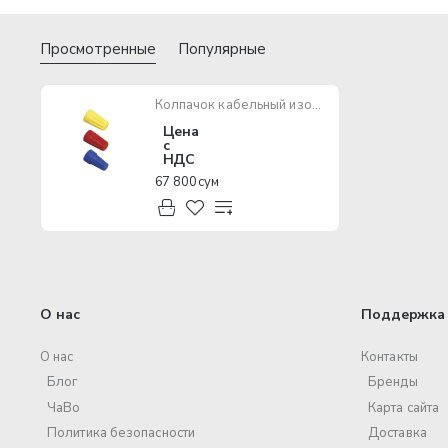
Просмотренные
Популярные
Колпачок кабельный изолирующий IEK СИЗ-1 2,5-4,5 (100 шт)
Цена
с
НДС
67 800 сум
О нас
Поддержка 
О нас
Контакты
Блог
Бренды
ЧаВо
Карта сайта
Политика безопасности
Доставка