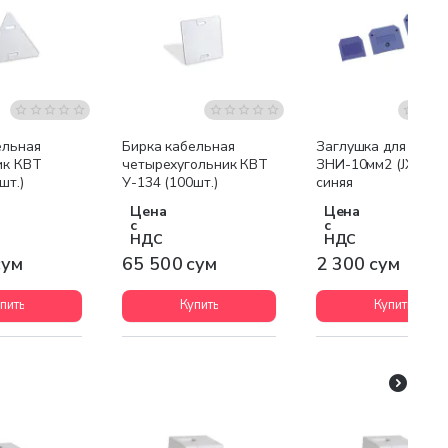
ельная
Бирка кабельная
Заглушка для IEK
ик КВТ
четырехугольник КВТ
ЗНИ-10мм2 (JXB70A
шт.)
У-134 (100шт.)
синяя
Цена
Цена
с
с
НДС
НДС
сум
65 500 сум
2 300 сум
пить
Купить
Купить