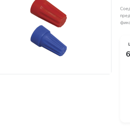
Сое
пред
фикс
6