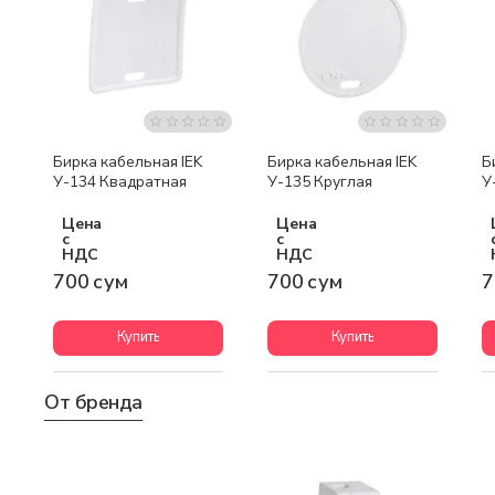
Бирка кабельная IEK
Бирка кабельная IEK
Б
У-134 Квадратная
У-135 Круглая
У
Цена
Цена
с
с
НДС
НДС
700 сум
700 сум
7
Купить
Купить
От бренда