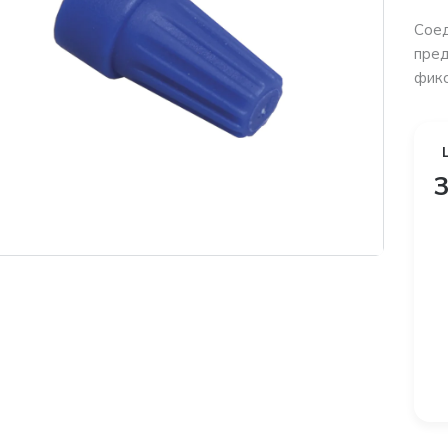
Сое
пред
фикс
3