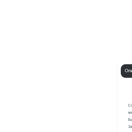
Оп
С
Бы
З