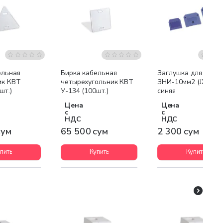
ельная
Бирка кабельная
Заглушка для IEK
ик КВТ
четырехугольник КВТ
ЗНИ-10мм2 (JXB70A
шт.)
У-134 (100шт.)
синяя
Цена
Цена
с
с
НДС
НДС
сум
65 500 сум
2 300 сум
пить
Купить
Купить