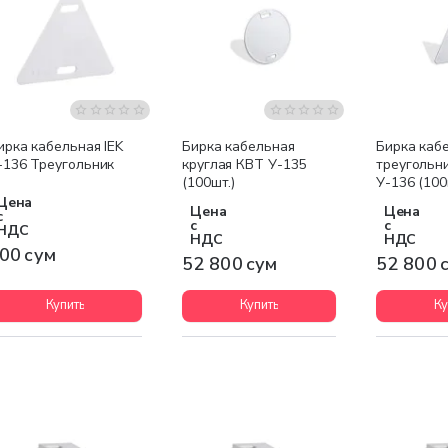
ирка кабельная IEK
Бирка кабельная
Бирка каб
-136 Треугольник
круглая КВТ У-135
треугольн
(100шт.)
У-136 (100
Цена
Цена
Цена
с
с
с
НДС
НДС
НДС
00 сум
52 800 сум
52 800 
Купить
Купить
Ку