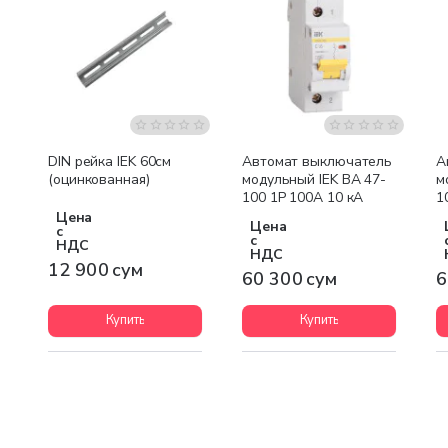
DIN рейка IEK 60см
Автомат выключатель
А
(оцинкованная)
модульный IEK ВА 47-
м
100 1P 100А 10 кА
1
Цена
Цена
с
с
НДС
НДС
12 900 сум
60 300 сум
6
Купить
Купить