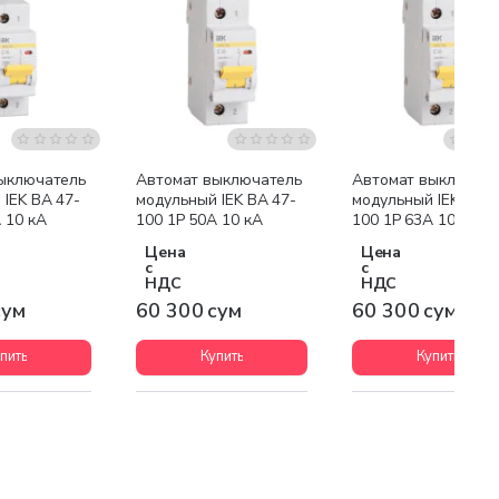
ыключатель
Автомат выключатель
Автомат выключат
IEK ВА 47-
модульный IEK ВА 47-
модульный IEK ВА 4
 10 кА
100 1P 50А 10 кА
100 1P 63А 10 кА
Цена
Цена
с
с
НДС
НДС
сум
60 300 сум
60 300 сум
пить
Купить
Купить