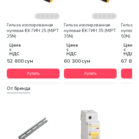
Гильза изолированная
Гильза изолированная
Гильза 
нулевая IEK ГИН 25 (MJPT
нулевая IEK ГИН 35 (MJPT
нулевая 
25N)
35N)
50N)
Цена
Цена
Цена
с
с
с
НДС
НДС
НДС
52 800 сум
60 300 сум
67 800
Купить
Купить
От бренда