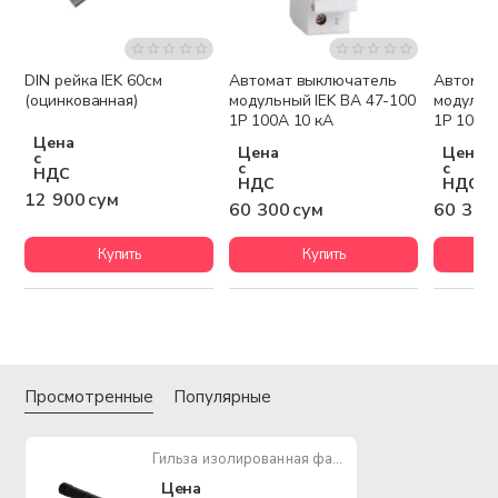
DIN рейка IEK 60см
Автомат выключатель
Автомат
(оцинкованная)
модульный IEK ВА 47-100
модульн
1P 100А 10 кА
1P 10А 1
Цена
Цена
Цена
с
с
с
НДС
НДС
НДС
12 900 сум
60 300 сум
60 300
Купить
Купить
Просмотренные
Популярные
Гильза изолированная фазная IEK ГИФ 50 (MJPT 50)
Цена